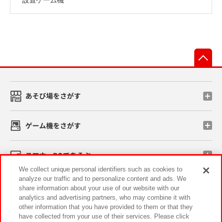
先
あそび場をさがす
ゲーム機をさがす
スマホ・PCであそぶ
We collect unique personal identifiers such as cookies to
analyze our traffic and to personalize content and ads. We
イベント・キャンペーン
share information about your use of our website with our
analytics and advertising partners, who may combine it with
other information that you have provided to them or that they
have collected from your use of their services. Please click