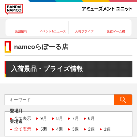
店舗情報
イベント&ニュース
入荷プライズ
設置ゲーム機
namcoらぽーる店
入荷景品・プライズ情報
登場月
全て表示
9月
8月
7月
6月
登場週
全て表示
5週
4週
3週
2週
1週