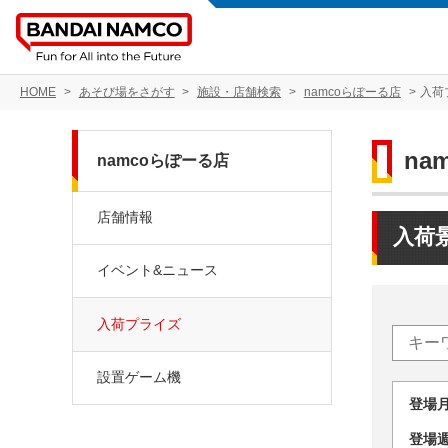
HOME
あそび場をさがす
施設・店舗検索
namcoらぽーる店
入荷
na
namcoらぽーる店
店舗情報
入荷
イベント&ニュース
入荷プライズ
設置ゲーム機
登場
登場