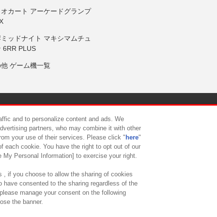
リオカート アーケードグランプ
X
岸ミッドナイト マキシマムチュ
 6RR PLUS
の他 ゲーム機一覧
サイトポリシー
プライバシーポリシー
ウェブアクセシビリティ方
raffic and to personalize content and ads. We
advertising partners, who may combine it with other
rom your use of their services. Please click "
here
"
供について
カスタマーハラスメント対応方針
よくあるご質問・
f each cookie. You have the right to opt out of our
e My Personal Information] to exercise your right.
 , if you choose to allow the sharing of cookies
to have consented to the sharing regardless of the
, please manage your consent on the following
lose the banner.
ndai Namco Amusement Lab Inc.
©Bandai Namco Experience Inc.
©HANAY