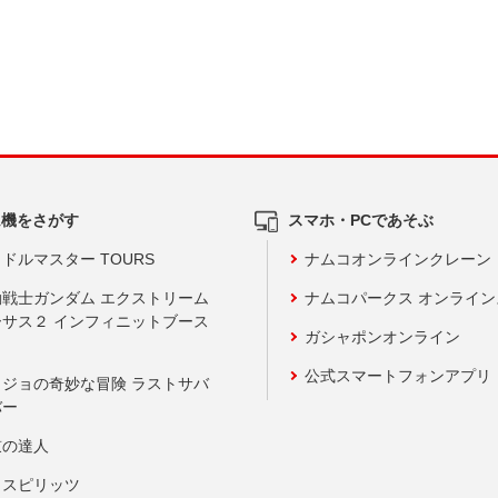
ム機をさがす
スマホ・PCであそぶ
ドルマスター TOURS
ナムコオンラインクレーン
動戦士ガンダム エクストリーム
ナムコパークス オンライ
ーサス２ インフィニットブース
ガシャポンオンライン
公式スマートフォンアプリ
ョジョの奇妙な冒険 ラストサバ
バー
鼓の達人
りスピリッツ