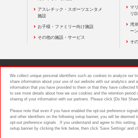
マ
アスレチック・スポーツエンタメ
リD
施設
湾
お子様・ファミリー向け施設
ーン
その他の施設・サービス
そ
関連会社
サステナビリティ
We collect unique personal identifiers such as cookies to analyze our t
share information about your use of our website with our analytics and 
information that you have provided to them or that they have collected f
食品のご提
to see more details about how we use cookies and the retention period o
sharing of your information with our partners. Please click [Do Not Shar
Please note that even if you have enabled the opt-out preference signals
and other identifiers on the following setup banner, you will be deemed 
opt-out preference signals . If you understand and agree to this setting
setup banner by clicking the link below, then click 'Save Settings' and c
©Bandai Namco Amusement Inc.
©Ba