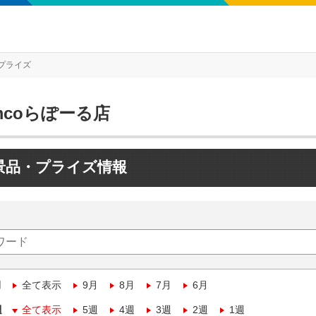
プライズ
mcoらぽーる店
景品・プライズ情報
月
全て表示
9月
8月
7月
6月
週
全て表示
5週
4週
3週
2週
1週