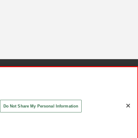
針と検証結果
お取引先さまとともに
お問い合わせ
Do Not Share My Personal Information
ASHIKI Co., Ltd. All Rights Reserved.