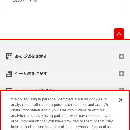
先
あそび場をさがす
ゲーム機をさがす
スマホ・PCであそぶ
We collect unique personal identifiers such as cookies to
analyze our traffic and to personalize content and ads. We
イベント・キャンペーン
share information about your use of our website with our
analytics and advertising partners, who may combine it with
other information that you have provided to them or that they
have collected from your use of their services. Please click