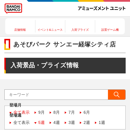
店舗情報
イベント&ニュース
入荷プライズ
設置ゲーム機
あそびパーク サンエー経塚シティ店
入荷景品・プライズ情報
登場月
全て表示
9月
8月
7月
6月
登場週
全て表示
5週
4週
3週
2週
1週