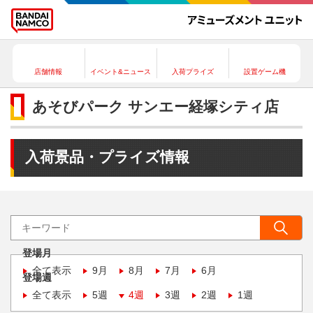
店舗情報
イベント&ニュース
入荷プライズ
設置ゲーム機
あそびパーク サンエー経塚シティ店
入荷景品・プライズ情報
登場月
全て表示
9月
8月
7月
6月
登場週
全て表示
5週
4週
3週
2週
1週