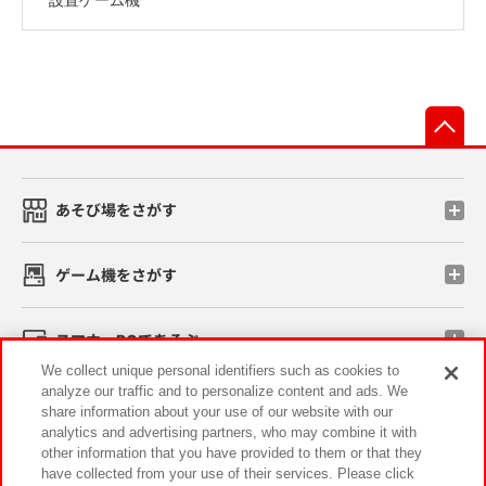
先
あそび場をさがす
ゲーム機をさがす
スマホ・PCであそぶ
We collect unique personal identifiers such as cookies to
analyze our traffic and to personalize content and ads. We
イベント・キャンペーン
share information about your use of our website with our
analytics and advertising partners, who may combine it with
other information that you have provided to them or that they
have collected from your use of their services. Please click