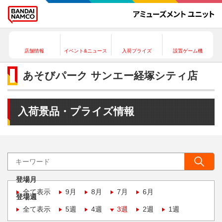
店舗情報
イベント&ニュース
入荷プライズ
設置ゲーム機
あそびパーク サンエー経塚シティ店
入荷景品・プライズ情報
登場月
全て表示
9月
8月
7月
6月
登場週
全て表示
5週
4週
3週
2週
1週