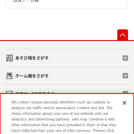
先
あそび場をさがす
ゲーム機をさがす
スマホ・PCであそぶ
We collect unique personal identifiers such as cookies to
analyze our traffic and to personalize content and ads. We
イベント・キャンペーン
share information about your use of our website with our
analytics and advertising partners, who may combine it with
other information that you have provided to them or that they
have collected from your use of their services. Please click