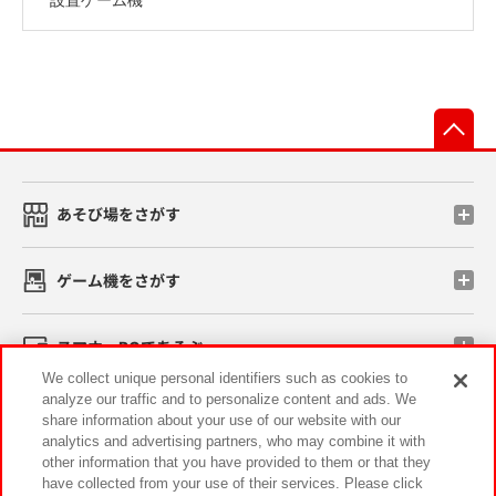
先
あそび場をさがす
ゲーム機をさがす
スマホ・PCであそぶ
We collect unique personal identifiers such as cookies to
analyze our traffic and to personalize content and ads. We
イベント・キャンペーン
share information about your use of our website with our
analytics and advertising partners, who may combine it with
other information that you have provided to them or that they
have collected from your use of their services. Please click