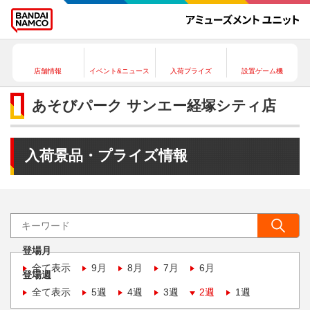
店舗情報
イベント&ニュース
入荷プライズ
設置ゲーム機
あそびパーク サンエー経塚シティ店
入荷景品・プライズ情報
登場月
全て表示
9月
8月
7月
6月
登場週
全て表示
5週
4週
3週
2週
1週