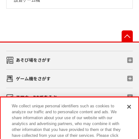
先
あそび場をさがす
ゲーム機をさがす
スマホ・PCであそぶ
We collect unique personal identifiers such as cookies to
analyze our traffic and to personalize content and ads. We
イベント・キャンペーン
share information about your use of our website with our
analytics and advertising partners, who may combine it with
other information that you have provided to them or that they
have collected from your use of their services. Please click