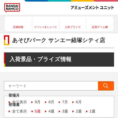
店舗情報
イベント&ニュース
入荷プライズ
設置ゲーム機
あそびパーク サンエー経塚シティ店
入荷景品・プライズ情報
登場月
全て表示
9月
8月
7月
6月
登場週
全て表示
5週
4週
3週
2週
1週