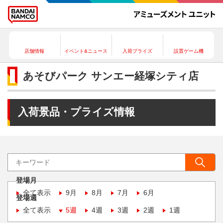
店舗情報
イベント&ニュース
入荷プライズ
設置ゲーム機
あそびパーク サンエー経塚シティ店
入荷景品・プライズ情報
登場月
全て表示
9月
8月
7月
6月
登場週
全て表示
5週
4週
3週
2週
1週