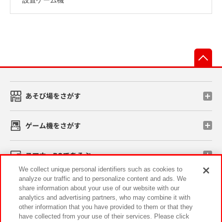
先
あそび場をさがす
ゲーム機をさがす
スマホ・PCであそぶ
We collect unique personal identifiers such as cookies to
analyze our traffic and to personalize content and ads. We
イベント・キャンペーン
share information about your use of our website with our
analytics and advertising partners, who may combine it with
other information that you have provided to them or that they
have collected from your use of their services. Please click