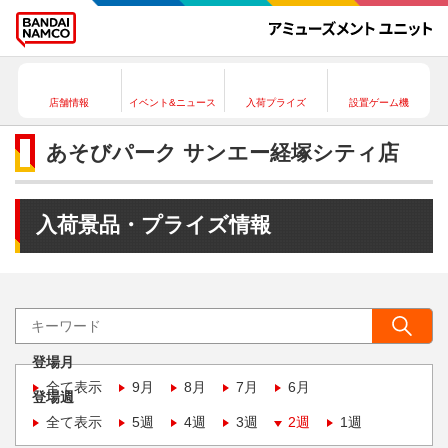
店舗情報
イベント&ニュース
入荷プライズ
設置ゲーム機
あそびパーク サンエー経塚シティ店
入荷景品・プライズ情報
登場月
全て表示
9月
8月
7月
6月
登場週
全て表示
5週
4週
3週
2週
1週