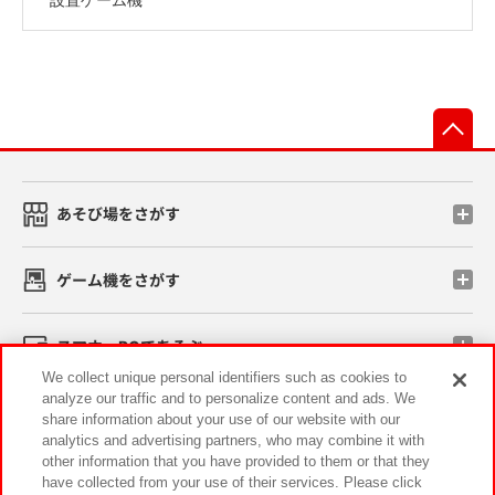
先
あそび場をさがす
ゲーム機をさがす
スマホ・PCであそぶ
We collect unique personal identifiers such as cookies to
analyze our traffic and to personalize content and ads. We
イベント・キャンペーン
share information about your use of our website with our
analytics and advertising partners, who may combine it with
other information that you have provided to them or that they
have collected from your use of their services. Please click