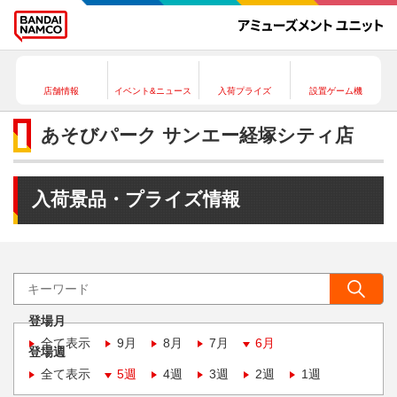
店舗情報
イベント&ニュース
入荷プライズ
設置ゲーム機
あそびパーク サンエー経塚シティ店
入荷景品・プライズ情報
登場月
全て表示
9月
8月
7月
6月
登場週
全て表示
5週
4週
3週
2週
1週