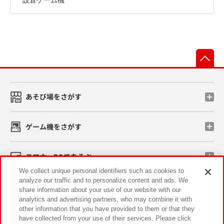
先
あそび場をさがす
ゲーム機をさがす
スマホ・PCであそぶ
We collect unique personal identifiers such as cookies to
analyze our traffic and to personalize content and ads. We
イベント・キャンペーン
share information about your use of our website with our
analytics and advertising partners, who may combine it with
other information that you have provided to them or that they
have collected from your use of their services. Please click