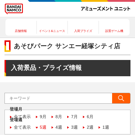
店舗情報
イベント&ニュース
入荷プライズ
設置ゲーム機
あそびパーク サンエー経塚シティ店
入荷景品・プライズ情報
登場月
全て表示
9月
8月
7月
6月
登場週
全て表示
5週
4週
3週
2週
1週