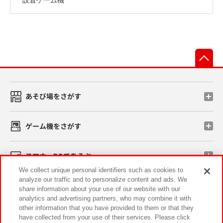
先
あそび場をさがす
ゲーム機をさがす
スマホ・PCであそぶ
We collect unique personal identifiers such as cookies to
analyze our traffic and to personalize content and ads. We
イベント・キャンペーン
share information about your use of our website with our
analytics and advertising partners, who may combine it with
other information that you have provided to them or that they
have collected from your use of their services. Please click