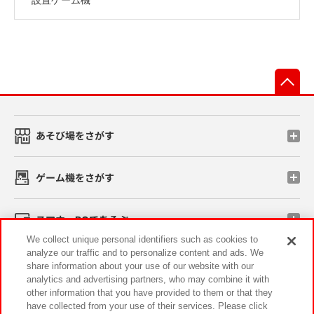
先
あそび場をさがす
ゲーム機をさがす
スマホ・PCであそぶ
We collect unique personal identifiers such as cookies to
analyze our traffic and to personalize content and ads. We
イベント・キャンペーン
share information about your use of our website with our
analytics and advertising partners, who may combine it with
other information that you have provided to them or that they
have collected from your use of their services. Please click