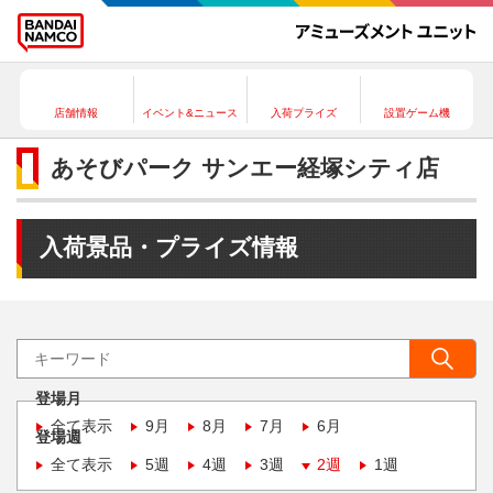
店舗情報
イベント&ニュース
入荷プライズ
設置ゲーム機
あそびパーク サンエー経塚シティ店
入荷景品・プライズ情報
登場月
全て表示
9月
8月
7月
6月
登場週
全て表示
5週
4週
3週
2週
1週