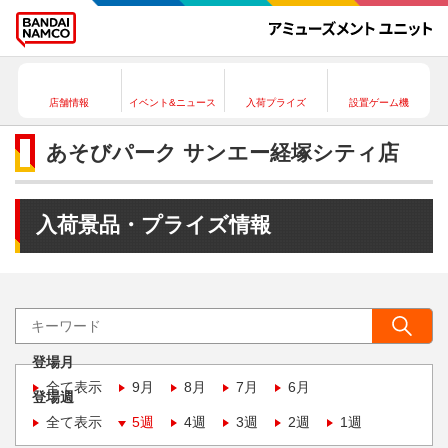
店舗情報
イベント&ニュース
入荷プライズ
設置ゲーム機
あそびパーク サンエー経塚シティ店
入荷景品・プライズ情報
登場月
全て表示
9月
8月
7月
6月
登場週
全て表示
5週
4週
3週
2週
1週