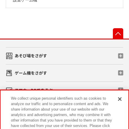
先
あそび場をさがす
ゲーム機をさがす
スマホ・PCであそぶ
We collect unique personal identifiers such as cookies to
analyze our traffic and to personalize content and ads. We
イベント・キャンペーン
share information about your use of our website with our
analytics and advertising partners, who may combine it with
other information that you have provided to them or that they
have collected from your use of their services. Please click