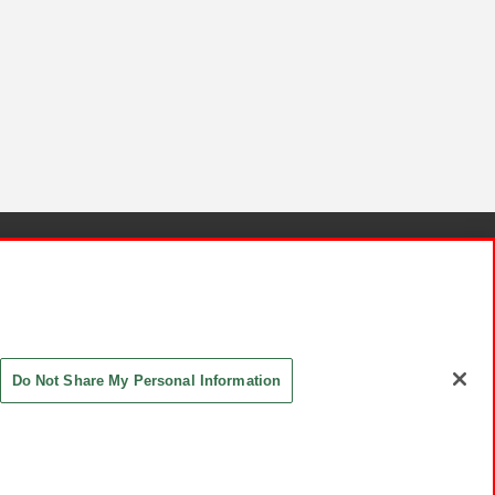
針と検証結果
お取引先さまとともに
お問い合わせ
Do Not Share My Personal Information
ASHIKI Co., Ltd. All Rights Reserved.