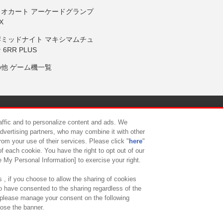
リオカート アーケードグランプ
X
岸ミッドナイト マキシマムチュ
 6RR PLUS
の他 ゲーム機一覧
サイトポリシー
プライバシーポリシー
ウェブアクセシビリティ方
raffic and to personalize content and ads. We
advertising partners, who may combine it with other
rom your use of their services. Please click "
here
"
供について
カスタマーハラスメント対応方針
よくあるご質問・
f each cookie. You have the right to opt out of our
e My Personal Information] to exercise your right.
 , if you choose to allow the sharing of cookies
to have consented to the sharing regardless of the
, please manage your consent on the following
lose the banner.
ndai Namco Amusement Lab Inc.
©Bandai Namco Experience Inc.
©HANAY