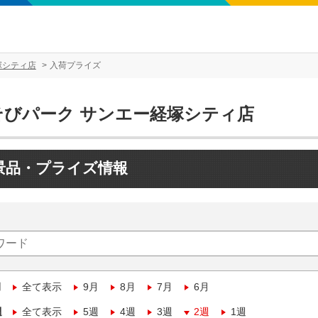
塚シティ店
入荷プライズ
そびパーク サンエー経塚シティ店
景品・プライズ情報
月
全て表示
9月
8月
7月
6月
週
全て表示
5週
4週
3週
2週
1週