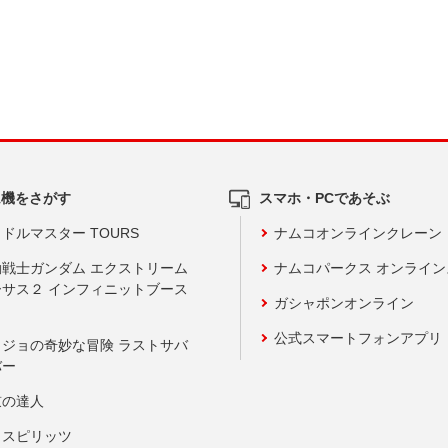
ム機をさがす
スマホ・PCであそぶ
ドルマスター TOURS
ナムコオンラインクレーン
動戦士ガンダム エクストリーム
ナムコパークス オンライ
ーサス２ インフィニットブース
ガシャポンオンライン
公式スマートフォンアプリ
ョジョの奇妙な冒険 ラストサバ
バー
鼓の達人
りスピリッツ