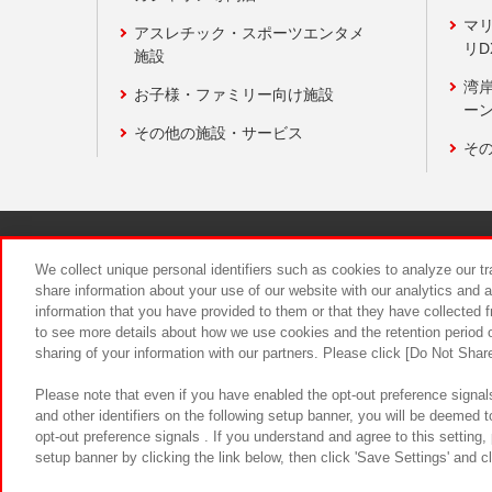
マ
アスレチック・スポーツエンタメ
リD
施設
湾
お子様・ファミリー向け施設
ーン
その他の施設・サービス
そ
関連会社
サステナビリティ
We collect unique personal identifiers such as cookies to analyze our t
share information about your use of our website with our analytics and 
information that you have provided to them or that they have collected f
食品のご提
to see more details about how we use cookies and the retention period o
sharing of your information with our partners. Please click [Do Not Shar
Please note that even if you have enabled the opt-out preference signals
and other identifiers on the following setup banner, you will be deemed 
opt-out preference signals . If you understand and agree to this setting
setup banner by clicking the link below, then click 'Save Settings' and c
©Bandai Namco Amusement Inc.
©Ba