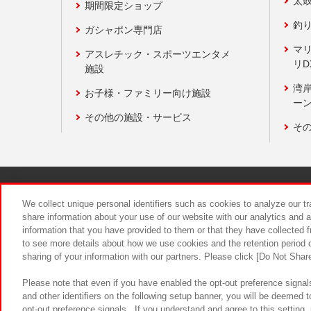
太
期間限定ショップ
釣
ガシャポン専門店
マ
アスレチック・スポーツエンタメ
リD
施設
湾
お子様・ファミリー向け施設
ーン
その他の施設・サービス
そ
関連会社
サステナビリティ
We collect unique personal identifiers such as cookies to analyze our t
share information about your use of our website with our analytics and 
information that you have provided to them or that they have collected f
食品のご提
to see more details about how we use cookies and the retention period o
sharing of your information with our partners. Please click [Do Not Shar
Please note that even if you have enabled the opt-out preference signals
and other identifiers on the following setup banner, you will be deemed 
opt-out preference signals . If you understand and agree to this setting