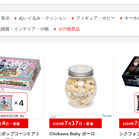
て表示
ぬいぐるみ・クッション
フィギュア・ホビー
キーホ
活雑貨・インテリア・小物
その他景品
4
7
17
7
月
日～登場
2026年
月
日～登場
2026年
ポップコーン3 アミ
Chiikawa Baby ボーロ
シクフォ