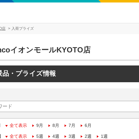
O店
入荷プライズ
mcoイオンモールKYOTO店
景品・プライズ情報
月
全て表示
9月
8月
7月
6月
週
全て表示
5週
4週
3週
2週
1週