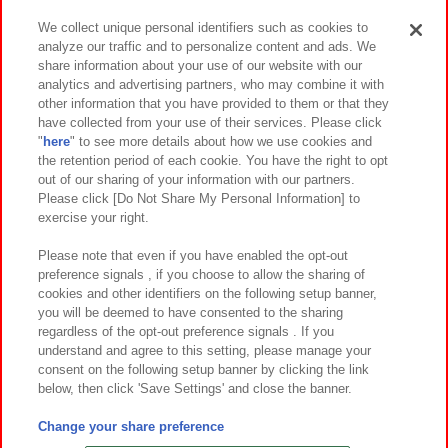
We collect unique personal identifiers such as cookies to
analyze our traffic and to personalize content and ads. We
イベント・キャンペーン
share information about your use of our website with our
analytics and advertising partners, who may combine it with
other information that you have provided to them or that they
have collected from your use of their services. Please click
"
here
" to see more details about how we use cookies and
関連会社
サステナビリティ
サイトポリシー
the retention period of each cookie. You have the right to opt
out of our sharing of your information with our partners.
プライバシーポリシー
ウェブアクセシビリティ方針と検証結果
Please click [Do Not Share My Personal Information] to
exercise your right.
お取引先さまとともに
食品のご提供について
カスタマーハラスメント対応方針
よくあるご質問・お問い合わせ
Please note that even if you have enabled the opt-out
preference signals , if you choose to allow the sharing of
cookies and other identifiers on the following setup banner,
you will be deemed to have consented to the sharing
regardless of the opt-out preference signals . If you
understand and agree to this setting, please manage your
consent on the following setup banner by clicking the link
below, then click 'Save Settings' and close the banner.
©Bandai Namco Amusement Inc.
©Bandai Namco Amusement Lab Inc.
Change your share preference
©Bandai Namco Experience Inc.