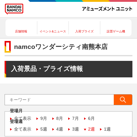
店舗情報
イベント&ニュース
入荷プライズ
設置ゲーム機
namcoワンダーシティ南熊本店
入荷景品・プライズ情報
登場月
全て表示
9月
8月
7月
6月
登場週
全て表示
5週
4週
3週
2週
1週