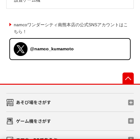
namcoワンダーシティ南熊本店の公式SNSアカウントはこ
ちら！
@namco_kumamoto
先
あそび場をさがす
ゲーム機をさがす
スマホ・PCであそぶ