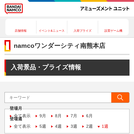
店舗情報
イベント&ニュース
入荷プライズ
設置ゲーム機
namcoワンダーシティ南熊本店
入荷景品・プライズ情報
登場月
全て表示
9月
8月
7月
6月
登場週
全て表示
5週
4週
3週
2週
1週