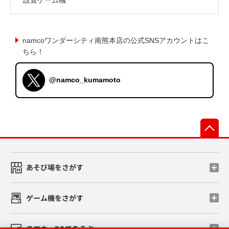
namcoワンダーシティ南熊本店の公式SNSアカウントはこ
ちら！
@namco_kumamoto
先
あそび場をさがす
ゲーム機をさがす
スマホ・PCであそぶ