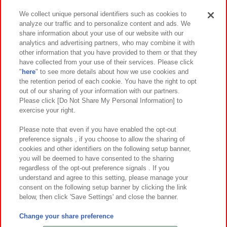
We collect unique personal identifiers such as cookies to
analyze our traffic and to personalize content and ads. We
イベント・キャンペーン
share information about your use of our website with our
analytics and advertising partners, who may combine it with
other information that you have provided to them or that they
have collected from your use of their services. Please click
"
here
" to see more details about how we use cookies and
関連会社
サステナビリティ
サイトポリシー
the retention period of each cookie. You have the right to opt
out of our sharing of your information with our partners.
プライバシーポリシー
ウェブアクセシビリティ方針と検証結果
Please click [Do Not Share My Personal Information] to
exercise your right.
お取引先さまとともに
食品のご提供について
カスタマーハラスメント対応方針
よくあるご質問・お問い合わせ
Please note that even if you have enabled the opt-out
preference signals , if you choose to allow the sharing of
cookies and other identifiers on the following setup banner,
you will be deemed to have consented to the sharing
regardless of the opt-out preference signals . If you
understand and agree to this setting, please manage your
consent on the following setup banner by clicking the link
below, then click 'Save Settings' and close the banner.
©Bandai Namco Amusement Inc.
©Bandai Namco Amusement Lab Inc.
Change your share preference
©Bandai Namco Experience Inc.