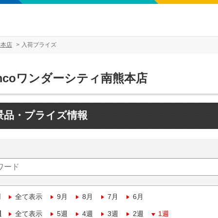
熊本店
入荷プライズ
mcoワンダーシティ南熊本店
景品・プライズ情報
月
全て表示
9月
8月
7月
6月
週
全て表示
5週
4週
3週
2週
1週