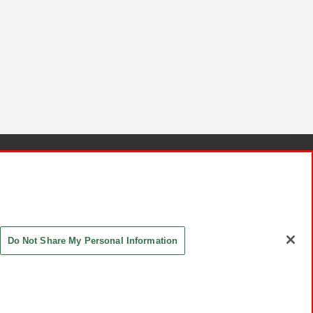
針と検証結果
お取引先さまとともに
お問い合わせ
Do Not Share My Personal Information
ASHIKI Co., Ltd. All Rights Reserved.