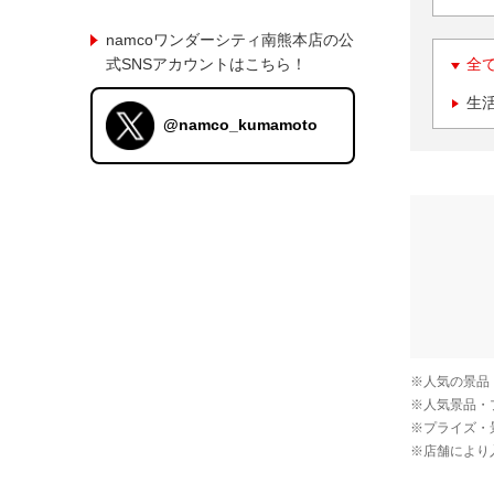
namcoワンダーシティ南熊本店の公
式SNSアカウントはこちら！
全
生
@namco_kumamoto