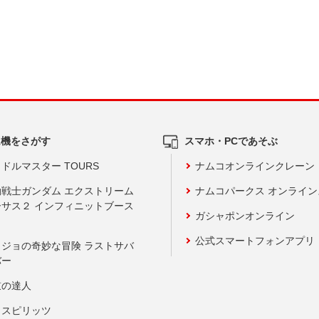
ム機をさがす
スマホ・PCであそぶ
ドルマスター TOURS
ナムコオンラインクレーン
動戦士ガンダム エクストリーム
ナムコパークス オンライ
ーサス２ インフィニットブース
ガシャポンオンライン
公式スマートフォンアプリ
ョジョの奇妙な冒険 ラストサバ
バー
鼓の達人
りスピリッツ