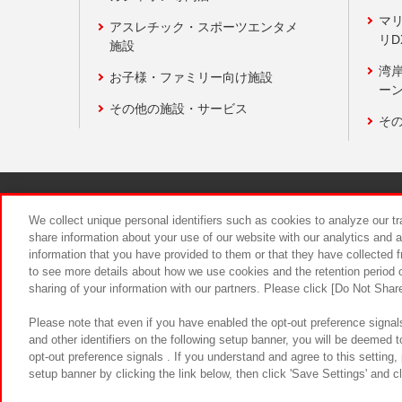
マ
アスレチック・スポーツエンタメ
リD
施設
湾
お子様・ファミリー向け施設
ーン
その他の施設・サービス
そ
関連会社
サステナビリティ
We collect unique personal identifiers such as cookies to analyze our t
share information about your use of our website with our analytics and 
information that you have provided to them or that they have collected f
食品のご提
to see more details about how we use cookies and the retention period o
sharing of your information with our partners. Please click [Do Not Shar
Please note that even if you have enabled the opt-out preference signals
and other identifiers on the following setup banner, you will be deemed 
opt-out preference signals . If you understand and agree to this setting
setup banner by clicking the link below, then click 'Save Settings' and c
©Bandai Namco Amusement Inc.
©Ba