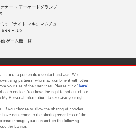
リオカート アーケードグランプ
X
岸ミッドナイト マキシマムチュ
 6RR PLUS
の他 ゲーム機一覧
サイトポリシー
プライバシーポリシー
ウェブアクセシビリティ方
raffic and to personalize content and ads. We
advertising partners, who may combine it with other
rom your use of their services. Please click "
here
"
供について
カスタマーハラスメント対応方針
よくあるご質問・
f each cookie. You have the right to opt out of our
e My Personal Information] to exercise your right.
 , if you choose to allow the sharing of cookies
to have consented to the sharing regardless of the
, please manage your consent on the following
lose the banner.
ndai Namco Amusement Lab Inc.
©Bandai Namco Experience Inc.
©HANAY