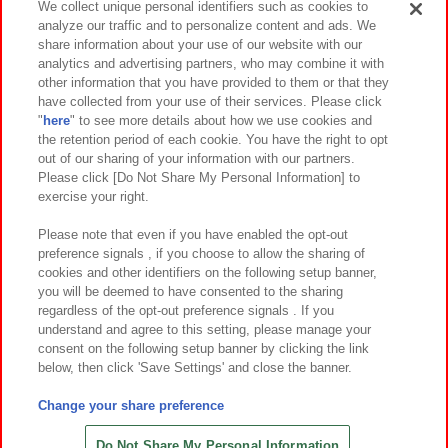
We collect unique personal identifiers such as cookies to
analyze our traffic and to personalize content and ads. We
イベント・キャンペーン
share information about your use of our website with our
analytics and advertising partners, who may combine it with
other information that you have provided to them or that they
have collected from your use of their services. Please click
"
here
" to see more details about how we use cookies and
関連会社
サステナビリティ
サイトポリシー
the retention period of each cookie. You have the right to opt
out of our sharing of your information with our partners.
プライバシーポリシー
ウェブアクセシビリティ方針と検証結果
Please click [Do Not Share My Personal Information] to
exercise your right.
お取引先さまとともに
食品のご提供について
カスタマーハラスメント対応方針
よくあるご質問・お問い合わせ
Please note that even if you have enabled the opt-out
preference signals , if you choose to allow the sharing of
cookies and other identifiers on the following setup banner,
you will be deemed to have consented to the sharing
regardless of the opt-out preference signals . If you
understand and agree to this setting, please manage your
consent on the following setup banner by clicking the link
below, then click 'Save Settings' and close the banner.
©Bandai Namco Amusement Inc.
©Bandai Namco Amusement Lab Inc.
Change your share preference
©Bandai Namco Experience Inc.
©HANAYASHIKI Co., Ltd. All Rights Reserved.
Do Not Share My Personal Information