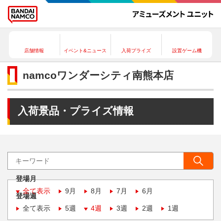
店舗情報
イベント&ニュース
入荷プライズ
設置ゲーム機
namcoワンダーシティ南熊本店
入荷景品・プライズ情報
登場月
全て表示
9月
8月
7月
6月
登場週
全て表示
5週
4週
3週
2週
1週