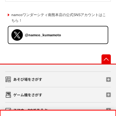
namcoワンダーシティ南熊本店の公式SNSアカウントはこ
ちら！
@namco_kumamoto
先
あそび場をさがす
ゲーム機をさがす
スマホ・PCであそぶ