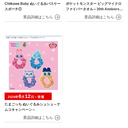
Chiikawa Baby ぬいぐるみパスケー
ポケットモンスター ビッグマイクロ
スポーチ①
ファイバータオル～30th Anniversar
y～
6
12
2026年
月
日～登場
たまごっち ぬいぐるみシュシュ～ナ
ムコキャンペーン～