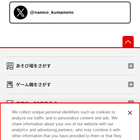
@namco_kumamoto
先
あそび場をさがす
ゲーム機をさがす
スマホ・PCであそぶ
We collect unique personal identifiers such as cookies to
analyze our traffic and to personalize content and ads. We
イベント・キャンペーン
share information about your use of our website with our
analytics and advertising partners, who may combine it with
other information that you have provided to them or that they