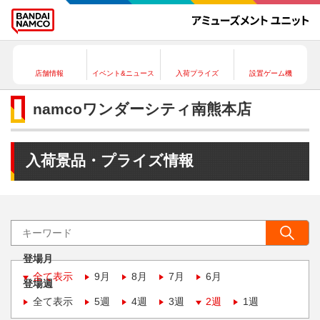
店舗情報
イベント&ニュース
入荷プライズ
設置ゲーム機
namcoワンダーシティ南熊本店
入荷景品・プライズ情報
登場月
全て表示
9月
8月
7月
6月
登場週
全て表示
5週
4週
3週
2週
1週