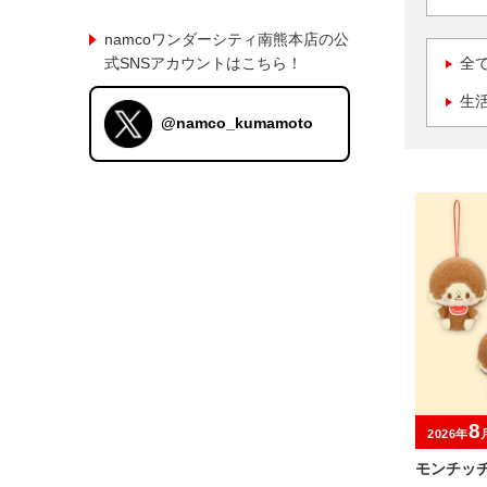
namcoワンダーシティ南熊本店の公
式SNSアカウントはこちら！
全
生
@namco_kumamoto
8
2026年
モンチッチ D