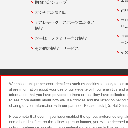
太
期間限定ショップ
釣
ガシャポン専門店
マ
アスレチック・スポーツエンタメ
リD
施設
湾
お子様・ファミリー向け施設
ーン
その他の施設・サービス
そ
関連会社
サステナビリティ
We collect unique personal identifiers such as cookies to analyze our t
share information about your use of our website with our analytics and 
information that you have provided to them or that they have collected f
食品のご提
to see more details about how we use cookies and the retention period o
sharing of your information with our partners. Please click [Do Not Shar
Please note that even if you have enabled the opt-out preference signals
and other identifiers on the following setup banner, you will be deemed 
opt-out preference signals . If you understand and agree to this setting