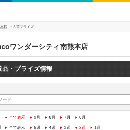
熊本店
入荷プライズ
mcoワンダーシティ南熊本店
景品・プライズ情報
月
全て表示
9月
8月
7月
6月
週
全て表示
5週
4週
3週
2週
1週