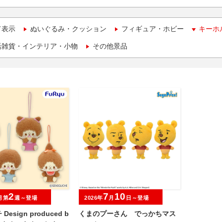
て表示
ぬいぐるみ・クッション
フィギュア・ホビー
キーホ
活雑貨・インテリア・小物
その他景品
2
7
10
月第
週～登場
2026年
月
日～登場
esign produced b
くまのプーさん でっかちマス