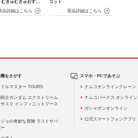
io むきゅむきゅおすわ
コット
ット
ム機をさがす
スマホ・PCであそぶ
ドルマスター TOURS
ナムコオンラインクレーン
動戦士ガンダム エクストリーム
ナムコパークス オンライ
ーサス２ インフィニットブース
ガシャポンオンライン
公式スマートフォンアプリ
ョジョの奇妙な冒険 ラストサバ
バー