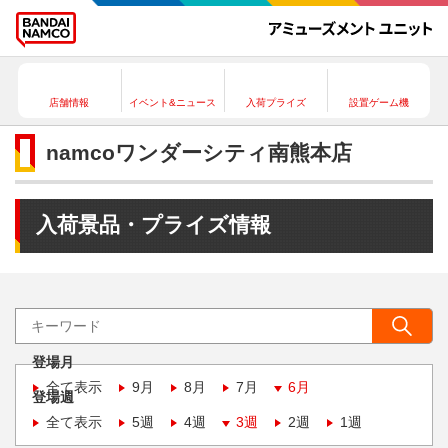
店舗情報
イベント&ニュース
入荷プライズ
設置ゲーム機
namcoワンダーシティ南熊本店
入荷景品・プライズ情報
登場月
全て表示
9月
8月
7月
6月
登場週
全て表示
5週
4週
3週
2週
1週