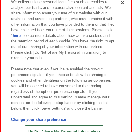
We collect unique personal identifiers such as cookies to
analyze our traffic and to personalize content and ads. We
イベント・キャンペーン
share information about your use of our website with our
analytics and advertising partners, who may combine it with
other information that you have provided to them or that they
have collected from your use of their services. Please click
"
here
" to see more details about how we use cookies and
関連会社
サステナビリティ
サイトポリシー
the retention period of each cookie. You have the right to opt
out of our sharing of your information with our partners.
プライバシーポリシー
ウェブアクセシビリティ方針と検証結果
Please click [Do Not Share My Personal Information] to
exercise your right.
お取引先さまとともに
食品のご提供について
カスタマーハラスメント対応方針
よくあるご質問・お問い合わせ
Please note that even if you have enabled the opt-out
preference signals , if you choose to allow the sharing of
cookies and other identifiers on the following setup banner,
you will be deemed to have consented to the sharing
regardless of the opt-out preference signals . If you
understand and agree to this setting, please manage your
consent on the following setup banner by clicking the link
below, then click 'Save Settings' and close the banner.
©Bandai Namco Amusement Inc.
©Bandai Namco Amusement Lab Inc.
Change your share preference
©Bandai Namco Experience Inc.
©HANAYASHIKI Co., Ltd. All Rights Reserved.
Do Not Share My Personal Information