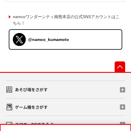
namcoワンダーシティ南熊本店の公式SNSアカウントはこ
ちら！
@namco_kumamoto
先
あそび場をさがす
ゲーム機をさがす
スマホ・PCであそぶ