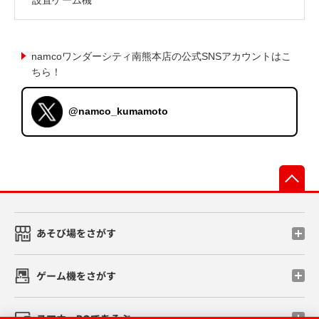
namcoワンダーシティ南熊本店の公式SNSアカウントはこ
ちら！
@namco_kumamoto
先
あそび場をさがす
ゲーム機をさがす
スマホ・PCであそぶ