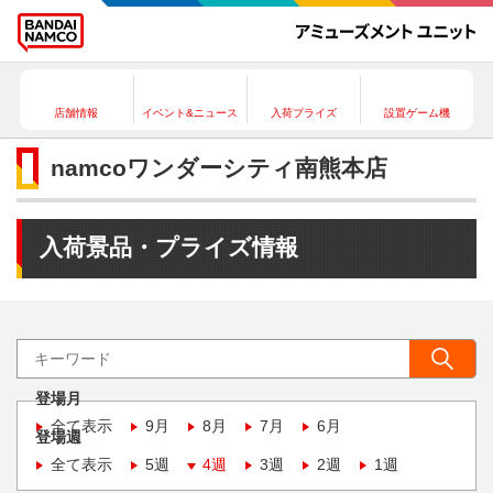
店舗情報
イベント&ニュース
入荷プライズ
設置ゲーム機
namcoワンダーシティ南熊本店
入荷景品・プライズ情報
登場月
全て表示
9月
8月
7月
6月
登場週
全て表示
5週
4週
3週
2週
1週