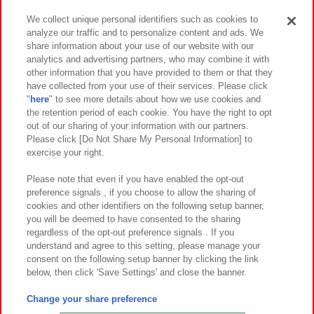
We collect unique personal identifiers such as cookies to
analyze our traffic and to personalize content and ads. We
イベント・キャンペーン
share information about your use of our website with our
analytics and advertising partners, who may combine it with
other information that you have provided to them or that they
have collected from your use of their services. Please click
"
here
" to see more details about how we use cookies and
関連会社
サステナビリティ
サイトポリシー
the retention period of each cookie. You have the right to opt
out of our sharing of your information with our partners.
プライバシーポリシー
ウェブアクセシビリティ方針と検証結果
Please click [Do Not Share My Personal Information] to
exercise your right.
お取引先さまとともに
食品のご提供について
カスタマーハラスメント対応方針
よくあるご質問・お問い合わせ
Please note that even if you have enabled the opt-out
preference signals , if you choose to allow the sharing of
cookies and other identifiers on the following setup banner,
you will be deemed to have consented to the sharing
regardless of the opt-out preference signals . If you
understand and agree to this setting, please manage your
consent on the following setup banner by clicking the link
below, then click 'Save Settings' and close the banner.
©Bandai Namco Amusement Inc.
©Bandai Namco Amusement Lab Inc.
Change your share preference
©Bandai Namco Experience Inc.