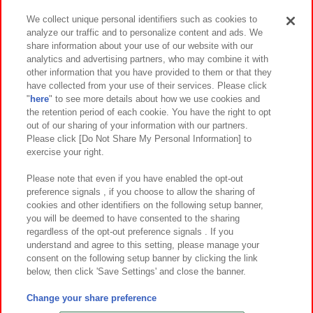
We collect unique personal identifiers such as cookies to
analyze our traffic and to personalize content and ads. We
イベント・キャンペーン
share information about your use of our website with our
analytics and advertising partners, who may combine it with
other information that you have provided to them or that they
have collected from your use of their services. Please click
"
here
" to see more details about how we use cookies and
関連会社
サステナビリティ
サイトポリシー
the retention period of each cookie. You have the right to opt
out of our sharing of your information with our partners.
プライバシーポリシー
ウェブアクセシビリティ方針と検証結果
Please click [Do Not Share My Personal Information] to
exercise your right.
お取引先さまとともに
食品のご提供について
カスタマーハラスメント対応方針
よくあるご質問・お問い合わせ
Please note that even if you have enabled the opt-out
preference signals , if you choose to allow the sharing of
cookies and other identifiers on the following setup banner,
you will be deemed to have consented to the sharing
regardless of the opt-out preference signals . If you
understand and agree to this setting, please manage your
consent on the following setup banner by clicking the link
below, then click 'Save Settings' and close the banner.
©Bandai Namco Amusement Inc.
©Bandai Namco Amusement Lab Inc.
Change your share preference
©Bandai Namco Experience Inc.