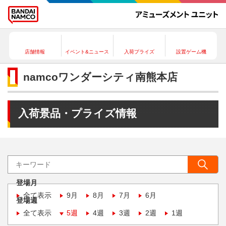
店舗情報
イベント&ニュース
入荷プライズ
設置ゲーム機
namcoワンダーシティ南熊本店
入荷景品・プライズ情報
登場月
全て表示
9月
8月
7月
6月
登場週
全て表示
5週
4週
3週
2週
1週