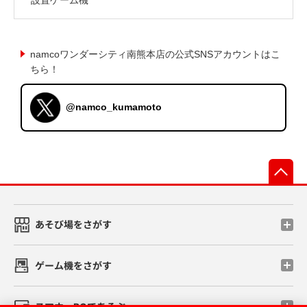
namcoワンダーシティ南熊本店の公式SNSアカウントはこ
ちら！
@namco_kumamoto
先
あそび場をさがす
ゲーム機をさがす
スマホ・PCであそぶ