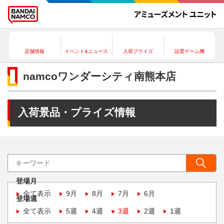
店舗情報
イベント&ニュース
入荷プライズ
設置ゲーム機
namcoワンダーシティ南熊本店
入荷景品・プライズ情報
登場月
全て表示
9月
8月
7月
6月
登場週
全て表示
5週
4週
3週
2週
1週