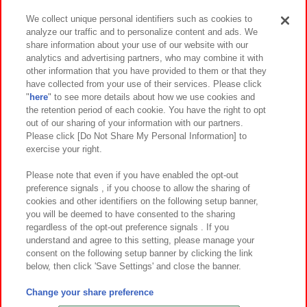
We collect unique personal identifiers such as cookies to
analyze our traffic and to personalize content and ads. We
イベント・キャンペーン
share information about your use of our website with our
analytics and advertising partners, who may combine it with
other information that you have provided to them or that they
have collected from your use of their services. Please click
"
here
" to see more details about how we use cookies and
関連会社
サステナビリティ
サイトポリシー
the retention period of each cookie. You have the right to opt
out of our sharing of your information with our partners.
プライバシーポリシー
ウェブアクセシビリティ方針と検証結果
Please click [Do Not Share My Personal Information] to
exercise your right.
お取引先さまとともに
食品のご提供について
カスタマーハラスメント対応方針
よくあるご質問・お問い合わせ
Please note that even if you have enabled the opt-out
preference signals , if you choose to allow the sharing of
cookies and other identifiers on the following setup banner,
you will be deemed to have consented to the sharing
regardless of the opt-out preference signals . If you
understand and agree to this setting, please manage your
consent on the following setup banner by clicking the link
below, then click 'Save Settings' and close the banner.
©Bandai Namco Amusement Inc.
©Bandai Namco Amusement Lab Inc.
Change your share preference
©Bandai Namco Experience Inc.