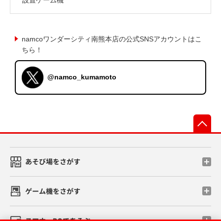
namcoワンダーシティ南熊本店の公式SNSアカウントはこ
ちら！
@namco_kumamoto
先
あそび場をさがす
ゲーム機をさがす
スマホ・PCであそぶ