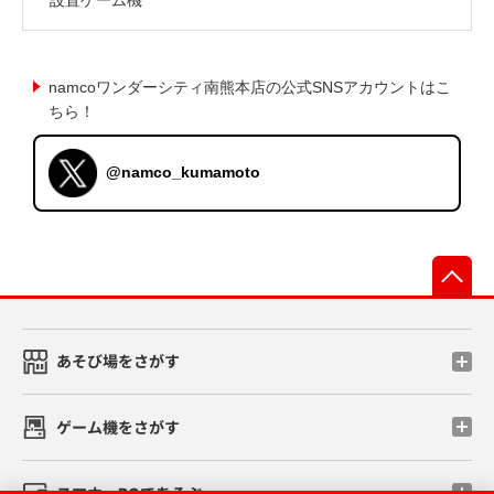
namcoワンダーシティ南熊本店の公式SNSアカウントはこ
ちら！
@namco_kumamoto
先
あそび場をさがす
ゲーム機をさがす
スマホ・PCであそぶ