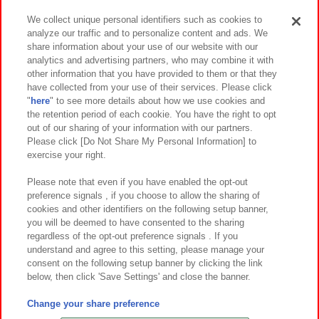
We collect unique personal identifiers such as cookies to
analyze our traffic and to personalize content and ads. We
イベント・キャンペーン
share information about your use of our website with our
analytics and advertising partners, who may combine it with
other information that you have provided to them or that they
have collected from your use of their services. Please click
"
here
" to see more details about how we use cookies and
関連会社
サステナビリティ
サイトポリシー
the retention period of each cookie. You have the right to opt
out of our sharing of your information with our partners.
プライバシーポリシー
ウェブアクセシビリティ方針と検証結果
Please click [Do Not Share My Personal Information] to
exercise your right.
お取引先さまとともに
食品のご提供について
カスタマーハラスメント対応方針
よくあるご質問・お問い合わせ
Please note that even if you have enabled the opt-out
preference signals , if you choose to allow the sharing of
cookies and other identifiers on the following setup banner,
you will be deemed to have consented to the sharing
regardless of the opt-out preference signals . If you
understand and agree to this setting, please manage your
consent on the following setup banner by clicking the link
below, then click 'Save Settings' and close the banner.
©Bandai Namco Amusement Inc.
©Bandai Namco Amusement Lab Inc.
Change your share preference
©Bandai Namco Experience Inc.