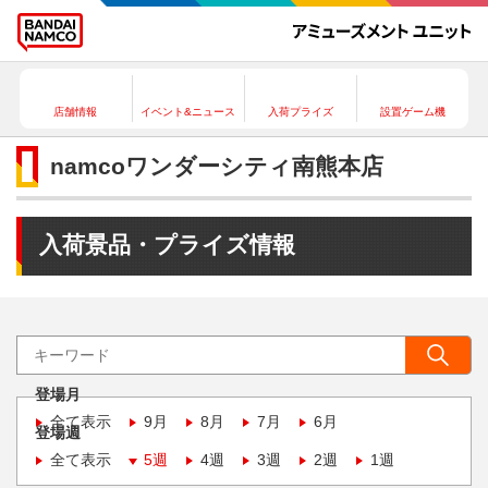
店舗情報
イベント&ニュース
入荷プライズ
設置ゲーム機
namcoワンダーシティ南熊本店
入荷景品・プライズ情報
登場月
全て表示
9月
8月
7月
6月
登場週
全て表示
5週
4週
3週
2週
1週