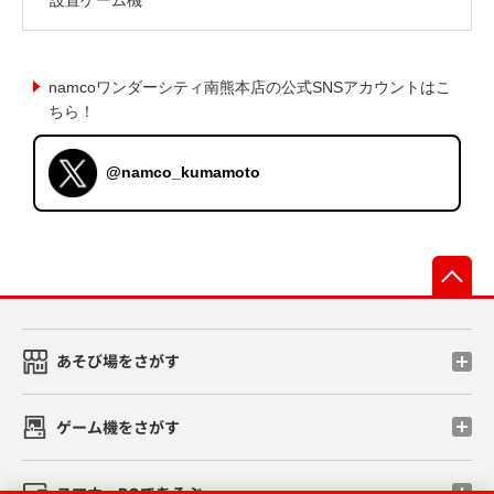
namcoワンダーシティ南熊本店の公式SNSアカウントはこ
ちら！
@namco_kumamoto
先
あそび場をさがす
ゲーム機をさがす
スマホ・PCであそぶ