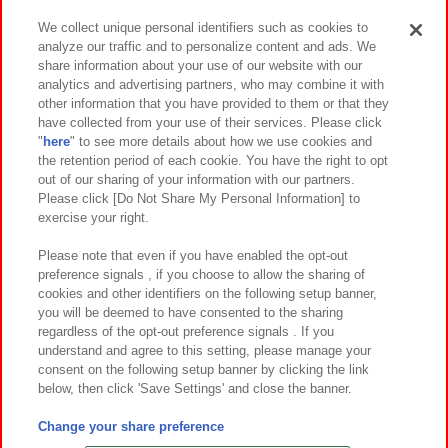
We collect unique personal identifiers such as cookies to
analyze our traffic and to personalize content and ads. We
イベント・キャンペーン
share information about your use of our website with our
analytics and advertising partners, who may combine it with
other information that you have provided to them or that they
have collected from your use of their services. Please click
"
here
" to see more details about how we use cookies and
関連会社
サステナビリティ
サイトポリシー
the retention period of each cookie. You have the right to opt
out of our sharing of your information with our partners.
プライバシーポリシー
ウェブアクセシビリティ方針と検証結果
Please click [Do Not Share My Personal Information] to
exercise your right.
お取引先さまとともに
食品のご提供について
カスタマーハラスメント対応方針
よくあるご質問・お問い合わせ
Please note that even if you have enabled the opt-out
preference signals , if you choose to allow the sharing of
cookies and other identifiers on the following setup banner,
you will be deemed to have consented to the sharing
regardless of the opt-out preference signals . If you
understand and agree to this setting, please manage your
consent on the following setup banner by clicking the link
below, then click 'Save Settings' and close the banner.
©Bandai Namco Amusement Inc.
©Bandai Namco Amusement Lab Inc.
Change your share preference
©Bandai Namco Experience Inc.