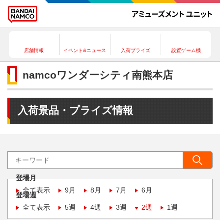
店舗情報
イベント&ニュース
入荷プライズ
設置ゲーム機
namcoワンダーシティ南熊本店
入荷景品・プライズ情報
登場月
全て表示
9月
8月
7月
6月
登場週
全て表示
5週
4週
3週
2週
1週