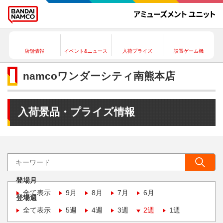
店舗情報
イベント&ニュース
入荷プライズ
設置ゲーム機
namcoワンダーシティ南熊本店
入荷景品・プライズ情報
登場月
全て表示
9月
8月
7月
6月
登場週
全て表示
5週
4週
3週
2週
1週