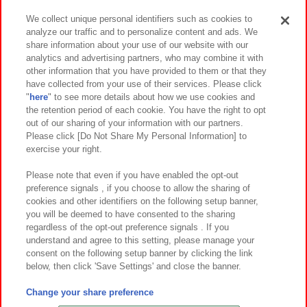
We collect unique personal identifiers such as cookies to
analyze our traffic and to personalize content and ads. We
イベント・キャンペーン
share information about your use of our website with our
analytics and advertising partners, who may combine it with
other information that you have provided to them or that they
have collected from your use of their services. Please click
"
here
" to see more details about how we use cookies and
関連会社
サステナビリティ
サイトポリシー
the retention period of each cookie. You have the right to opt
out of our sharing of your information with our partners.
プライバシーポリシー
ウェブアクセシビリティ方針と検証結果
Please click [Do Not Share My Personal Information] to
exercise your right.
お取引先さまとともに
食品のご提供について
カスタマーハラスメント対応方針
よくあるご質問・お問い合わせ
Please note that even if you have enabled the opt-out
preference signals , if you choose to allow the sharing of
cookies and other identifiers on the following setup banner,
you will be deemed to have consented to the sharing
regardless of the opt-out preference signals . If you
understand and agree to this setting, please manage your
consent on the following setup banner by clicking the link
below, then click 'Save Settings' and close the banner.
©Bandai Namco Amusement Inc.
©Bandai Namco Amusement Lab Inc.
Change your share preference
©Bandai Namco Experience Inc.