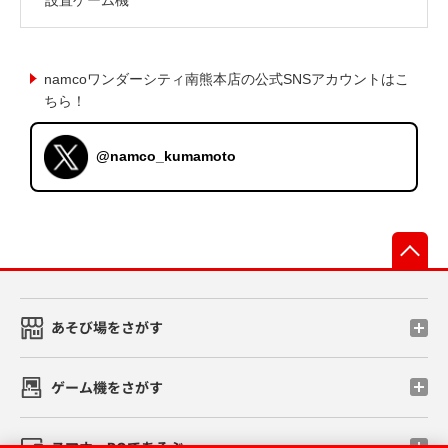
namcoワンダーシティ南熊本店の公式SNSアカウントはこ
ちら！
@namco_kumamoto
先
あそび場をさがす
ゲーム機をさがす
スマホ・PCであそぶ