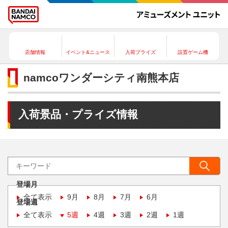
店舗情報
イベント&ニュース
入荷プライズ
設置ゲーム機
namcoワンダーシティ南熊本店
入荷景品・プライズ情報
登場月
全て表示
9月
8月
7月
6月
登場週
全て表示
5週
4週
3週
2週
1週