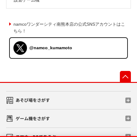
namcoワンダーシティ南熊本店の公式SNSアカウントはこ
ちら！
@namco_kumamoto
先
あそび場をさがす
ゲーム機をさがす
スマホ・PCであそぶ