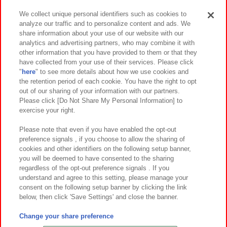
We collect unique personal identifiers such as cookies to
analyze our traffic and to personalize content and ads. We
イベント・キャンペーン
share information about your use of our website with our
analytics and advertising partners, who may combine it with
other information that you have provided to them or that they
have collected from your use of their services. Please click
"
here
" to see more details about how we use cookies and
関連会社
サステナビリティ
サイトポリシー
the retention period of each cookie. You have the right to opt
out of our sharing of your information with our partners.
プライバシーポリシー
ウェブアクセシビリティ方針と検証結果
Please click [Do Not Share My Personal Information] to
exercise your right.
お取引先さまとともに
食品のご提供について
カスタマーハラスメント対応方針
よくあるご質問・お問い合わせ
Please note that even if you have enabled the opt-out
preference signals , if you choose to allow the sharing of
cookies and other identifiers on the following setup banner,
you will be deemed to have consented to the sharing
regardless of the opt-out preference signals . If you
understand and agree to this setting, please manage your
consent on the following setup banner by clicking the link
below, then click 'Save Settings' and close the banner.
©Bandai Namco Amusement Inc.
©Bandai Namco Amusement Lab Inc.
Change your share preference
©Bandai Namco Experience Inc.