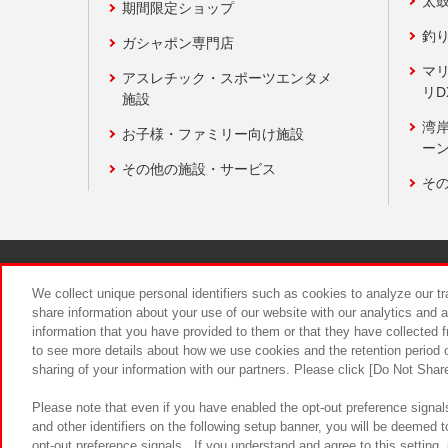
太
期間限定ショップ
釣
ガシャポン専門店
マ
アスレチック・スポーツエンタメ
リD
施設
湾
お子様・ファミリー向け施設
ーン
その他の施設・サービス
そ
関連会社
サステナビリティ
We collect unique personal identifiers such as cookies to analyze our t
share information about your use of our website with our analytics and 
information that you have provided to them or that they have collected f
食品のご提
to see more details about how we use cookies and the retention period o
sharing of your information with our partners. Please click [Do Not Shar
Please note that even if you have enabled the opt-out preference signals
and other identifiers on the following setup banner, you will be deemed 
opt-out preference signals . If you understand and agree to this setting