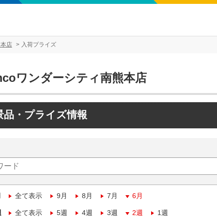
熊本店
入荷プライズ
mcoワンダーシティ南熊本店
景品・プライズ情報
月
全て表示
9月
8月
7月
6月
週
全て表示
5週
4週
3週
2週
1週