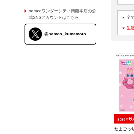
namcoワンダーシティ南熊本店の公
式SNSアカウントはこちら！
全
生
@namco_kumamoto
6
2026年
たまごっ