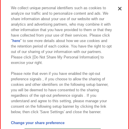
We collect unique personal identifiers such as cookies to
analyze our traffic and to personalize content and ads. We
イベント・キャンペーン
share information about your use of our website with our
analytics and advertising partners, who may combine it with
other information that you have provided to them or that they
have collected from your use of their services. Please click
"
here
" to see more details about how we use cookies and
関連会社
サステナビリティ
サイトポリシー
the retention period of each cookie. You have the right to opt
out of our sharing of your information with our partners.
プライバシーポリシー
ウェブアクセシビリティ方針と検証結果
Please click [Do Not Share My Personal Information] to
exercise your right.
お取引先さまとともに
食品のご提供について
カスタマーハラスメント対応方針
よくあるご質問・お問い合わせ
Please note that even if you have enabled the opt-out
preference signals , if you choose to allow the sharing of
cookies and other identifiers on the following setup banner,
you will be deemed to have consented to the sharing
regardless of the opt-out preference signals . If you
understand and agree to this setting, please manage your
consent on the following setup banner by clicking the link
below, then click 'Save Settings' and close the banner.
©Bandai Namco Amusement Inc.
©Bandai Namco Amusement Lab Inc.
Change your share preference
©Bandai Namco Experience Inc.