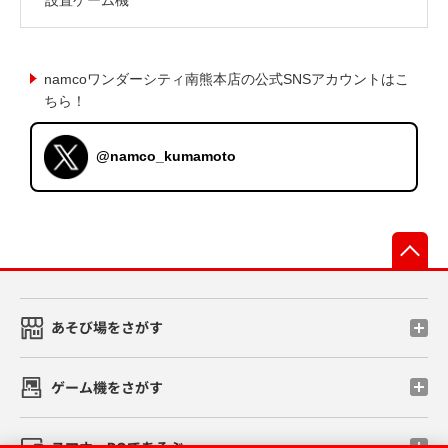
namcoワンダーシティ南熊本店の公式SNSアカウントはこ
ちら！
@namco_kumamoto
先
あそび場をさがす
ゲーム機をさがす
スマホ・PCであそぶ