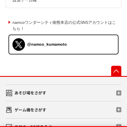
namcoワンダーシティ南熊本店の公式SNSアカウントはこ
ちら！
@namco_kumamoto
先
あそび場をさがす
ゲーム機をさがす
スマホ・PCであそぶ