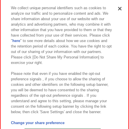
We collect unique personal identifiers such as cookies to
analyze our traffic and to personalize content and ads. We
イベント・キャンペーン
share information about your use of our website with our
analytics and advertising partners, who may combine it with
other information that you have provided to them or that they
have collected from your use of their services. Please click
"
here
" to see more details about how we use cookies and
関連会社
サステナビリティ
サイトポリシー
the retention period of each cookie. You have the right to opt
out of our sharing of your information with our partners.
プライバシーポリシー
ウェブアクセシビリティ方針と検証結果
Please click [Do Not Share My Personal Information] to
exercise your right.
お取引先さまとともに
食品のご提供について
カスタマーハラスメント対応方針
よくあるご質問・お問い合わせ
Please note that even if you have enabled the opt-out
preference signals , if you choose to allow the sharing of
cookies and other identifiers on the following setup banner,
you will be deemed to have consented to the sharing
regardless of the opt-out preference signals . If you
understand and agree to this setting, please manage your
consent on the following setup banner by clicking the link
below, then click 'Save Settings' and close the banner.
©Bandai Namco Amusement Inc.
©Bandai Namco Amusement Lab Inc.
Change your share preference
©Bandai Namco Experience Inc.