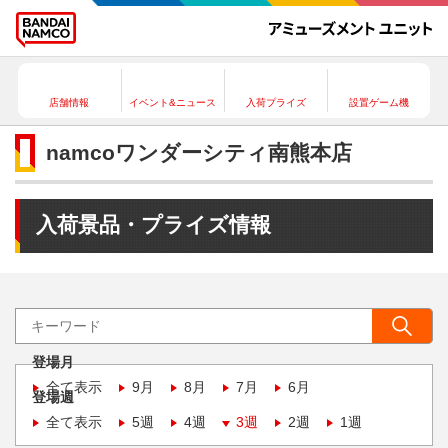
店舗情報
イベント&ニュース
入荷プライズ
設置ゲーム機
namcoワンダーシティ南熊本店
入荷景品・プライズ情報
登場月
全て表示
9月
8月
7月
6月
登場週
全て表示
5週
4週
3週
2週
1週