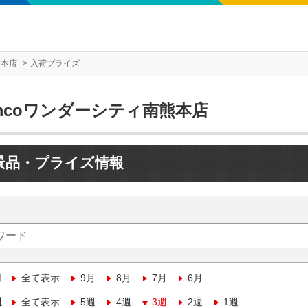
熊本店
入荷プライズ
mcoワンダーシティ南熊本店
景品・プライズ情報
月
全て表示
9月
8月
7月
6月
週
全て表示
5週
4週
3週
2週
1週