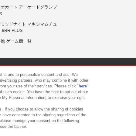
リオカート アーケードグランプ
X
岸ミッドナイト マキシマムチュ
 6RR PLUS
の他 ゲーム機一覧
サイトポリシー
プライバシーポリシー
ウェブアクセシビリティ方
raffic and to personalize content and ads. We
advertising partners, who may combine it with other
rom your use of their services. Please click "
here
"
供について
カスタマーハラスメント対応方針
よくあるご質問・
f each cookie. You have the right to opt out of our
e My Personal Information] to exercise your right.
 , if you choose to allow the sharing of cookies
to have consented to the sharing regardless of the
, please manage your consent on the following
lose the banner.
ndai Namco Amusement Lab Inc.
©Bandai Namco Experience Inc.
©HANAY