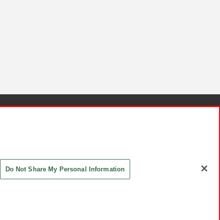
針と検証結果
お取引先さまとともに
お問い合わせ
Do Not Share My Personal Information
ASHIKI Co., Ltd. All Rights Reserved.