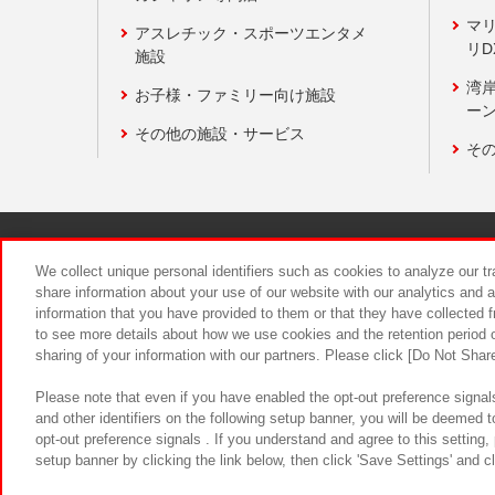
マ
アスレチック・スポーツエンタメ
リD
施設
湾
お子様・ファミリー向け施設
ーン
その他の施設・サービス
そ
関連会社
サステナビリティ
We collect unique personal identifiers such as cookies to analyze our t
share information about your use of our website with our analytics and 
information that you have provided to them or that they have collected f
食品のご提
to see more details about how we use cookies and the retention period o
sharing of your information with our partners. Please click [Do Not Shar
Please note that even if you have enabled the opt-out preference signals
and other identifiers on the following setup banner, you will be deemed 
opt-out preference signals . If you understand and agree to this setting
setup banner by clicking the link below, then click 'Save Settings' and c
©Bandai Namco Amusement Inc.
©Ba