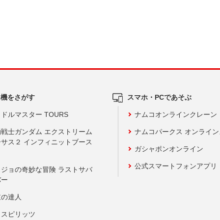
ム機をさがす
スマホ・PCであそぶ
ドルマスター TOURS
ナムコオンラインクレーン
動戦士ガンダム エクストリーム
ナムコパークス オンライ
ーサス２ インフィニットブース
ガシャポンオンライン
公式スマートフォンアプリ
ョジョの奇妙な冒険 ラストサバ
バー
鼓の達人
りスピリッツ