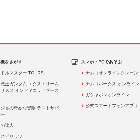
ム機をさがす
スマホ・PCであそぶ
ドルマスター TOURS
ナムコオンラインクレーン
動戦士ガンダム エクストリーム
ナムコパークス オンライ
ーサス２ インフィニットブース
ガシャポンオンライン
公式スマートフォンアプリ
ョジョの奇妙な冒険 ラストサバ
バー
鼓の達人
りスピリッツ