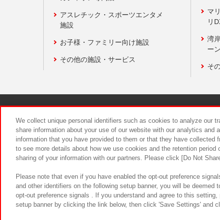
マ
アスレチック・スポーツエンタメ
リD
施設
湾
お子様・ファミリー向け施設
ーン
その他の施設・サービス
そ
関連会社
サステナビリティ
We collect unique personal identifiers such as cookies to analyze our t
share information about your use of our website with our analytics and 
information that you have provided to them or that they have collected f
食品のご提
to see more details about how we use cookies and the retention period o
sharing of your information with our partners. Please click [Do Not Shar
Please note that even if you have enabled the opt-out preference signals
and other identifiers on the following setup banner, you will be deemed 
opt-out preference signals . If you understand and agree to this setting
setup banner by clicking the link below, then click 'Save Settings' and c
©Bandai Namco Amusement Inc.
©Ba