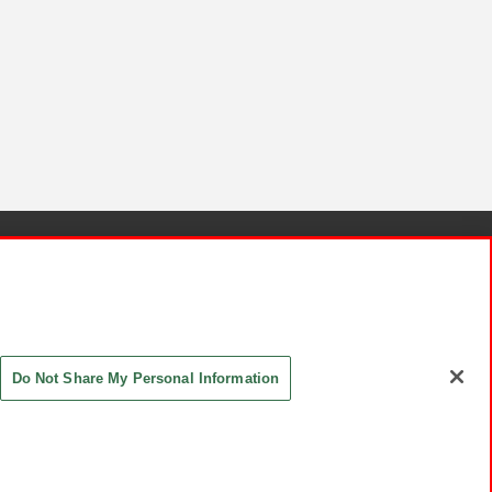
針と検証結果
お取引先さまとともに
お問い合わせ
Do Not Share My Personal Information
ASHIKI Co., Ltd. All Rights Reserved.