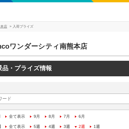
熊本店
入荷プライズ
mcoワンダーシティ南熊本店
景品・プライズ情報
月
全て表示
9月
8月
7月
6月
週
全て表示
5週
4週
3週
2週
1週