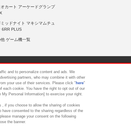
リオカート アーケードグランプ
X
岸ミッドナイト マキシマムチュ
 6RR PLUS
の他 ゲーム機一覧
サイトポリシー
プライバシーポリシー
ウェブアクセシビリティ方
raffic and to personalize content and ads. We
advertising partners, who may combine it with other
rom your use of their services. Please click "
here
"
供について
カスタマーハラスメント対応方針
よくあるご質問・
f each cookie. You have the right to opt out of our
e My Personal Information] to exercise your right.
 , if you choose to allow the sharing of cookies
to have consented to the sharing regardless of the
, please manage your consent on the following
lose the banner.
ndai Namco Amusement Lab Inc.
©Bandai Namco Experience Inc.
©HANAY