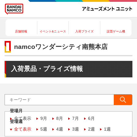
店舗情報
イベント&ニュース
入荷プライズ
設置ゲーム機
namcoワンダーシティ南熊本店
入荷景品・プライズ情報
登場月
全て表示
9月
8月
7月
6月
登場週
全て表示
5週
4週
3週
2週
1週