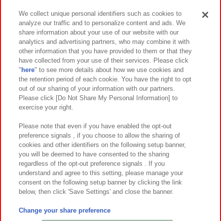
We collect unique personal identifiers such as cookies to
analyze our traffic and to personalize content and ads. We
イベント・キャンペーン
share information about your use of our website with our
analytics and advertising partners, who may combine it with
other information that you have provided to them or that they
have collected from your use of their services. Please click
"
here
" to see more details about how we use cookies and
関連会社
サステナビリティ
サイトポリシー
the retention period of each cookie. You have the right to opt
out of our sharing of your information with our partners.
プライバシーポリシー
ウェブアクセシビリティ方針と検証結果
Please click [Do Not Share My Personal Information] to
exercise your right.
お取引先さまとともに
食品のご提供について
カスタマーハラスメント対応方針
よくあるご質問・お問い合わせ
Please note that even if you have enabled the opt-out
preference signals , if you choose to allow the sharing of
cookies and other identifiers on the following setup banner,
you will be deemed to have consented to the sharing
regardless of the opt-out preference signals . If you
understand and agree to this setting, please manage your
consent on the following setup banner by clicking the link
below, then click 'Save Settings' and close the banner.
©Bandai Namco Amusement Inc.
©Bandai Namco Amusement Lab Inc.
Change your share preference
©Bandai Namco Experience Inc.