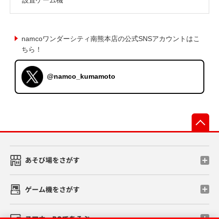
namcoワンダーシティ南熊本店の公式SNSアカウントはこ
ちら！
@namco_kumamoto
先
あそび場をさがす
ゲーム機をさがす
スマホ・PCであそぶ