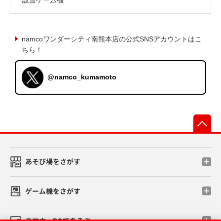
namcoワンダーシティ南熊本店の公式SNSアカウントはこ
ちら！
@namco_kumamoto
先
あそび場をさがす
ゲーム機をさがす
スマホ・PCであそぶ