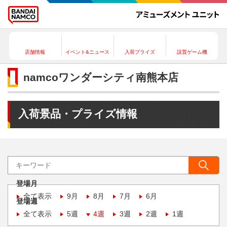
店舗情報
イベント&ニュース
入荷プライズ
設置ゲーム機
namcoワンダーシティ南熊本店
入荷景品・プライズ情報
登場月
全て表示
9月
8月
7月
6月
登場週
全て表示
5週
4週
3週
2週
1週