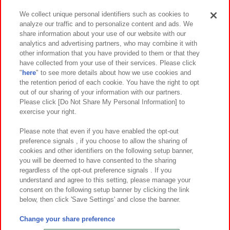
We collect unique personal identifiers such as cookies to
analyze our traffic and to personalize content and ads. We
イベント・キャンペーン
share information about your use of our website with our
analytics and advertising partners, who may combine it with
other information that you have provided to them or that they
have collected from your use of their services. Please click
"
here
" to see more details about how we use cookies and
関連会社
サステナビリティ
サイトポリシー
the retention period of each cookie. You have the right to opt
out of our sharing of your information with our partners.
プライバシーポリシー
ウェブアクセシビリティ方針と検証結果
Please click [Do Not Share My Personal Information] to
exercise your right.
お取引先さまとともに
食品のご提供について
カスタマーハラスメント対応方針
よくあるご質問・お問い合わせ
Please note that even if you have enabled the opt-out
preference signals , if you choose to allow the sharing of
cookies and other identifiers on the following setup banner,
you will be deemed to have consented to the sharing
regardless of the opt-out preference signals . If you
understand and agree to this setting, please manage your
consent on the following setup banner by clicking the link
below, then click 'Save Settings' and close the banner.
©Bandai Namco Amusement Inc.
©Bandai Namco Amusement Lab Inc.
Change your share preference
©Bandai Namco Experience Inc.