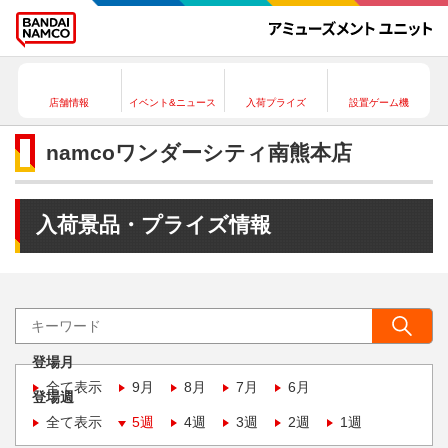
店舗情報
イベント&ニュース
入荷プライズ
設置ゲーム機
namcoワンダーシティ南熊本店
入荷景品・プライズ情報
登場月
全て表示
9月
8月
7月
6月
登場週
全て表示
5週
4週
3週
2週
1週