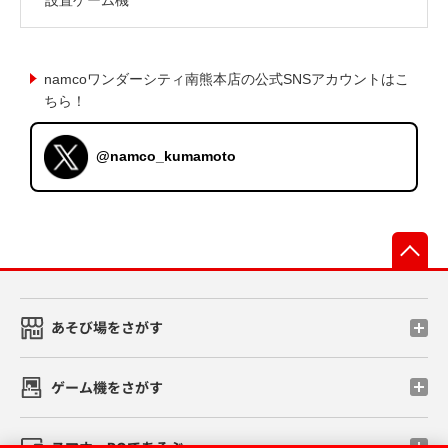
namcoワンダーシティ南熊本店の公式SNSアカウントはこ
ちら！
@namco_kumamoto
先
あそび場をさがす
ゲーム機をさがす
スマホ・PCであそぶ