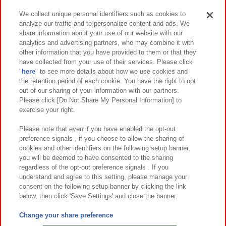
We collect unique personal identifiers such as cookies to
analyze our traffic and to personalize content and ads. We
イベント・キャンペーン
share information about your use of our website with our
analytics and advertising partners, who may combine it with
other information that you have provided to them or that they
have collected from your use of their services. Please click
"
here
" to see more details about how we use cookies and
関連会社
サステナビリティ
サイトポリシー
the retention period of each cookie. You have the right to opt
out of our sharing of your information with our partners.
プライバシーポリシー
ウェブアクセシビリティ方針と検証結果
Please click [Do Not Share My Personal Information] to
exercise your right.
お取引先さまとともに
食品のご提供について
カスタマーハラスメント対応方針
よくあるご質問・お問い合わせ
Please note that even if you have enabled the opt-out
preference signals , if you choose to allow the sharing of
cookies and other identifiers on the following setup banner,
you will be deemed to have consented to the sharing
regardless of the opt-out preference signals . If you
understand and agree to this setting, please manage your
consent on the following setup banner by clicking the link
below, then click 'Save Settings' and close the banner.
©Bandai Namco Amusement Inc.
©Bandai Namco Amusement Lab Inc.
Change your share preference
©Bandai Namco Experience Inc.