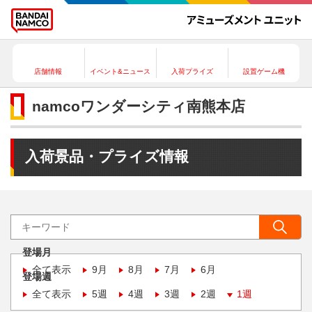
店舗情報
イベント&ニュース
入荷プライズ
設置ゲーム機
namcoワンダーシティ南熊本店
入荷景品・プライズ情報
登場月
全て表示
9月
8月
7月
6月
登場週
全て表示
5週
4週
3週
2週
1週