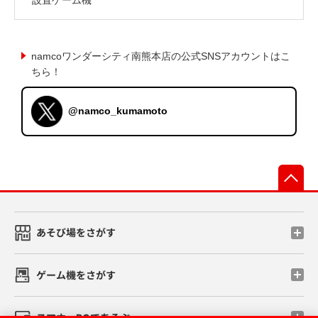
namcoワンダーシティ南熊本店の公式SNSアカウントはこ
ちら！
@namco_kumamoto
先
あそび場をさがす
ゲーム機をさがす
スマホ・PCであそぶ