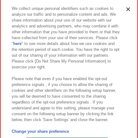
We collect unique personal identifiers such as cookies to
analyze our traffic and to personalize content and ads. We
イベント・キャンペーン
share information about your use of our website with our
analytics and advertising partners, who may combine it with
other information that you have provided to them or that they
have collected from your use of their services. Please click
"
here
" to see more details about how we use cookies and
関連会社
サステナビリティ
サイトポリシー
the retention period of each cookie. You have the right to opt
out of our sharing of your information with our partners.
プライバシーポリシー
ウェブアクセシビリティ方針と検証結果
Please click [Do Not Share My Personal Information] to
exercise your right.
お取引先さまとともに
食品のご提供について
カスタマーハラスメント対応方針
よくあるご質問・お問い合わせ
Please note that even if you have enabled the opt-out
preference signals , if you choose to allow the sharing of
cookies and other identifiers on the following setup banner,
you will be deemed to have consented to the sharing
regardless of the opt-out preference signals . If you
understand and agree to this setting, please manage your
consent on the following setup banner by clicking the link
below, then click 'Save Settings' and close the banner.
©Bandai Namco Amusement Inc.
©Bandai Namco Amusement Lab Inc.
Change your share preference
©Bandai Namco Experience Inc.