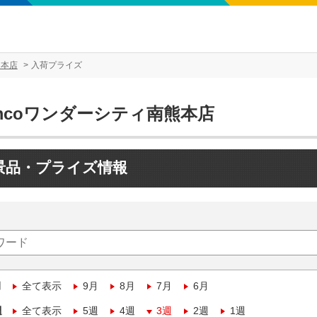
熊本店
入荷プライズ
mcoワンダーシティ南熊本店
景品・プライズ情報
月
全て表示
9月
8月
7月
6月
週
全て表示
5週
4週
3週
2週
1週