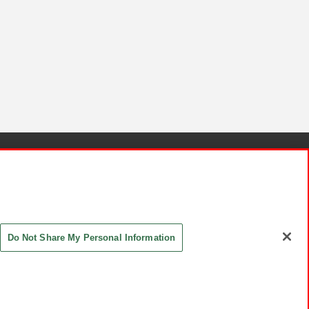
針と検証結果
お取引先さまとともに
お問い合わせ
Do Not Share My Personal Information
ASHIKI Co., Ltd. All Rights Reserved.