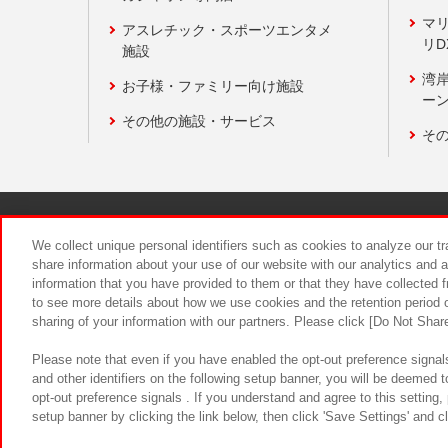
マ
アスレチック・スポーツエンタメ
リD
施設
湾
お子様・ファミリー向け施設
ーン
その他の施設・サービス
そ
関連会社
サステナビリティ
We collect unique personal identifiers such as cookies to analyze our t
share information about your use of our website with our analytics and 
information that you have provided to them or that they have collected f
食品のご提
to see more details about how we use cookies and the retention period o
sharing of your information with our partners. Please click [Do Not Shar
Please note that even if you have enabled the opt-out preference signals
and other identifiers on the following setup banner, you will be deemed 
opt-out preference signals . If you understand and agree to this setting
setup banner by clicking the link below, then click 'Save Settings' and c
©Bandai Namco Amusement Inc.
©Ba