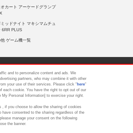
リオカート アーケードグランプ
X
岸ミッドナイト マキシマムチュ
 6RR PLUS
の他 ゲーム機一覧
サイトポリシー
プライバシーポリシー
ウェブアクセシビリティ方
raffic and to personalize content and ads. We
advertising partners, who may combine it with other
rom your use of their services. Please click "
here
"
供について
カスタマーハラスメント対応方針
よくあるご質問・
f each cookie. You have the right to opt out of our
e My Personal Information] to exercise your right.
 , if you choose to allow the sharing of cookies
to have consented to the sharing regardless of the
, please manage your consent on the following
lose the banner.
ndai Namco Amusement Lab Inc.
©Bandai Namco Experience Inc.
©HANAY