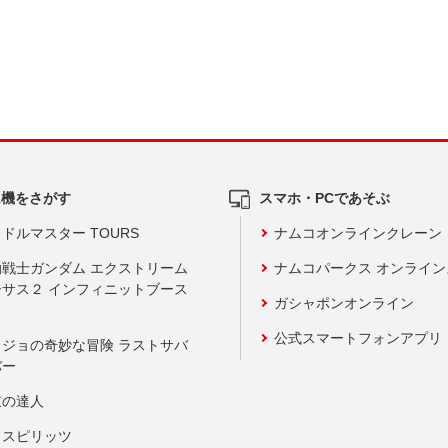
ム機をさがす
スマホ・PCであそぶ
ドルマスター TOURS
ナムコオンラインクレーン
動戦士ガンダム エクストリーム
ナムコパークス オンライ
ーサス２ インフィニットブース
ガシャポンオンライン
公式スマートフォンアプリ
ョジョの奇妙な冒険 ラストサバ
バー
鼓の達人
りスピリッツ