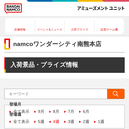
店舗情報
イベント&ニュース
入荷プライズ
設置ゲーム機
namcoワンダーシティ南熊本店
入荷景品・プライズ情報
登場月
全て表示
9月
8月
7月
6月
登場週
全て表示
5週
4週
3週
2週
1週