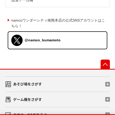
namcoワンダーシティ南熊本店の公式SNSアカウントはこ
ちら！
@namco_kumamoto
先
あそび場をさがす
ゲーム機をさがす
スマホ・PCであそぶ