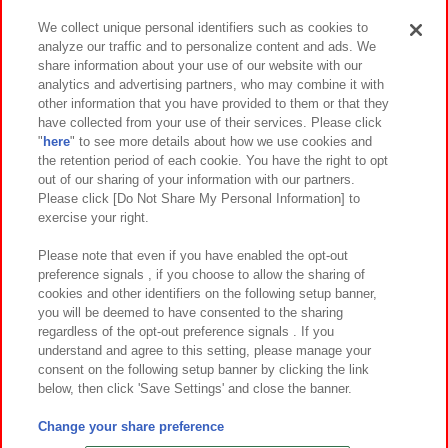
We collect unique personal identifiers such as cookies to
analyze our traffic and to personalize content and ads. We
イベント・キャンペーン
share information about your use of our website with our
analytics and advertising partners, who may combine it with
other information that you have provided to them or that they
have collected from your use of their services. Please click
"
here
" to see more details about how we use cookies and
関連会社
サステナビリティ
サイトポリシー
the retention period of each cookie. You have the right to opt
out of our sharing of your information with our partners.
プライバシーポリシー
ウェブアクセシビリティ方針と検証結果
Please click [Do Not Share My Personal Information] to
exercise your right.
お取引先さまとともに
食品のご提供について
カスタマーハラスメント対応方針
よくあるご質問・お問い合わせ
Please note that even if you have enabled the opt-out
preference signals , if you choose to allow the sharing of
cookies and other identifiers on the following setup banner,
you will be deemed to have consented to the sharing
regardless of the opt-out preference signals . If you
understand and agree to this setting, please manage your
consent on the following setup banner by clicking the link
below, then click 'Save Settings' and close the banner.
©Bandai Namco Amusement Inc.
©Bandai Namco Amusement Lab Inc.
Change your share preference
©Bandai Namco Experience Inc.