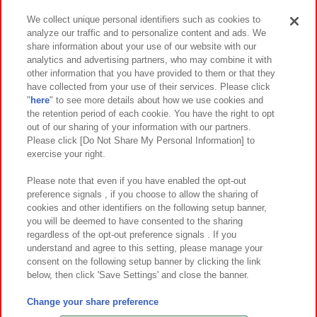
We collect unique personal identifiers such as cookies to
analyze our traffic and to personalize content and ads. We
イベント・キャンペーン
share information about your use of our website with our
analytics and advertising partners, who may combine it with
other information that you have provided to them or that they
have collected from your use of their services. Please click
"
here
" to see more details about how we use cookies and
関連会社
サステナビリティ
サイトポリシー
the retention period of each cookie. You have the right to opt
out of our sharing of your information with our partners.
プライバシーポリシー
ウェブアクセシビリティ方針と検証結果
Please click [Do Not Share My Personal Information] to
exercise your right.
お取引先さまとともに
食品のご提供について
カスタマーハラスメント対応方針
よくあるご質問・お問い合わせ
Please note that even if you have enabled the opt-out
preference signals , if you choose to allow the sharing of
cookies and other identifiers on the following setup banner,
you will be deemed to have consented to the sharing
regardless of the opt-out preference signals . If you
understand and agree to this setting, please manage your
consent on the following setup banner by clicking the link
below, then click 'Save Settings' and close the banner.
©Bandai Namco Amusement Inc.
©Bandai Namco Amusement Lab Inc.
Change your share preference
©Bandai Namco Experience Inc.