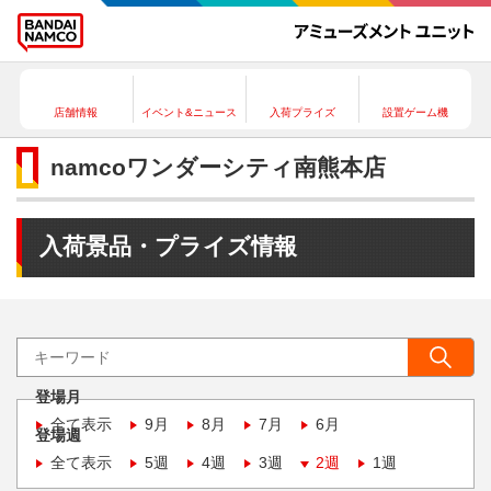
店舗情報
イベント&ニュース
入荷プライズ
設置ゲーム機
namcoワンダーシティ南熊本店
入荷景品・プライズ情報
登場月
全て表示
9月
8月
7月
6月
登場週
全て表示
5週
4週
3週
2週
1週