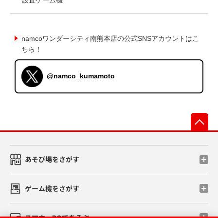
namcoワンダーシティ南熊本店の公式SNSアカウントはこ
ちら！
@namco_kumamoto
先
あそび場をさがす
ゲーム機をさがす
スマホ・PCであそぶ