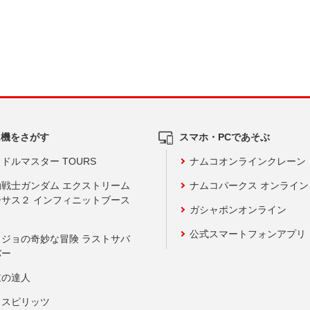
ム機をさがす
スマホ・PCであそぶ
ドルマスター TOURS
ナムコオンラインクレーン
動戦士ガンダム エクストリーム
ナムコパークス オンライ
ーサス２ インフィニットブース
ガシャポンオンライン
公式スマートフォンアプリ
ョジョの奇妙な冒険 ラストサバ
バー
鼓の達人
りスピリッツ