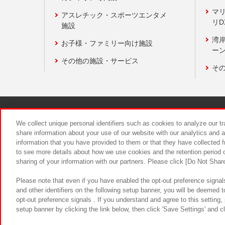
マ
アスレチック・スポーツエンタメ
リD
施設
湾
お子様・ファミリー向け施設
ーン
その他の施設・サービス
そ
関連会社
サステナビリティ
We collect unique personal identifiers such as cookies to analyze our t
share information about your use of our website with our analytics and 
information that you have provided to them or that they have collected f
食品のご提
to see more details about how we use cookies and the retention period o
sharing of your information with our partners. Please click [Do Not Shar
Please note that even if you have enabled the opt-out preference signals
and other identifiers on the following setup banner, you will be deemed 
opt-out preference signals . If you understand and agree to this setting
setup banner by clicking the link below, then click 'Save Settings' and c
©Bandai Namco Amusement Inc.
©Ba