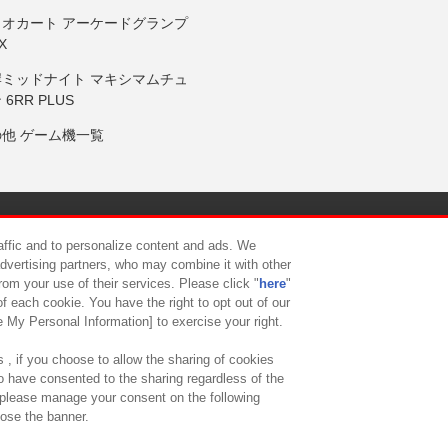
リオカート アーケードグランプ
X
岸ミッドナイト マキシマムチュ
 6RR PLUS
の他 ゲーム機一覧
サイトポリシー
プライバシーポリシー
ウェブアクセシビリティ方
raffic and to personalize content and ads. We
advertising partners, who may combine it with other
rom your use of their services. Please click "
here
"
供について
カスタマーハラスメント対応方針
よくあるご質問・
f each cookie. You have the right to opt out of our
e My Personal Information] to exercise your right.
 , if you choose to allow the sharing of cookies
to have consented to the sharing regardless of the
, please manage your consent on the following
lose the banner.
ndai Namco Amusement Lab Inc.
©Bandai Namco Experience Inc.
©HANAY