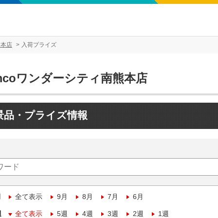
熊本店
入荷プライズ
mcoワンダーシティ南熊本店
景品・プライズ情報
月
全て表示
9月
8月
7月
6月
週
全て表示
5週
4週
3週
2週
1週