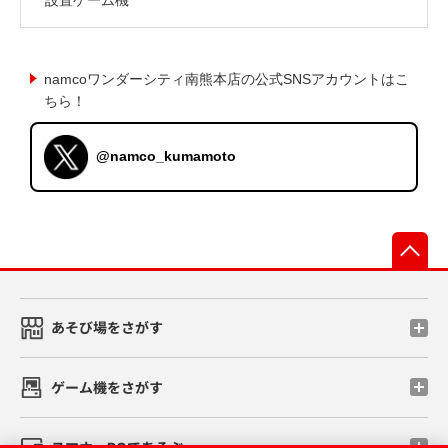
namcoワンダーシティ南熊本店の公式SNSアカウントはこ
ちら！
@namco_kumamoto
先
あそび場をさがす
ゲーム機をさがす
スマホ・PCであそぶ