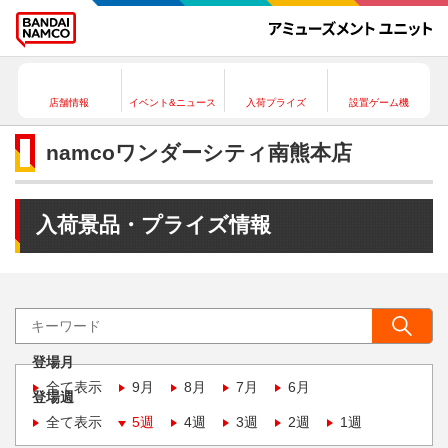
店舗情報
イベント&ニュース
入荷プライズ
設置ゲーム機
namcoワンダーシティ南熊本店
入荷景品・プライズ情報
登場月
全て表示
9月
8月
7月
6月
登場週
全て表示
5週
4週
3週
2週
1週