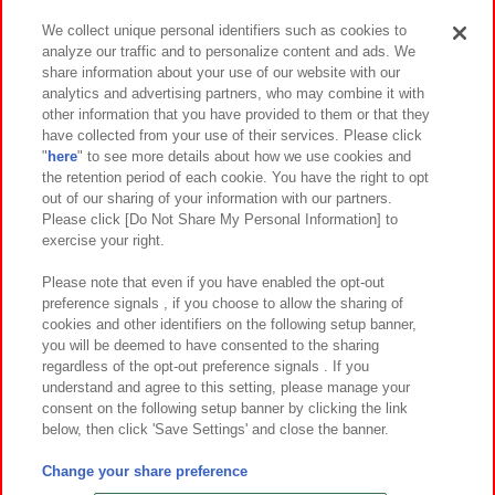
We collect unique personal identifiers such as cookies to
analyze our traffic and to personalize content and ads. We
イベント・キャンペーン
share information about your use of our website with our
analytics and advertising partners, who may combine it with
other information that you have provided to them or that they
have collected from your use of their services. Please click
"
here
" to see more details about how we use cookies and
関連会社
サステナビリティ
サイトポリシー
the retention period of each cookie. You have the right to opt
out of our sharing of your information with our partners.
プライバシーポリシー
ウェブアクセシビリティ方針と検証結果
Please click [Do Not Share My Personal Information] to
exercise your right.
お取引先さまとともに
食品のご提供について
カスタマーハラスメント対応方針
よくあるご質問・お問い合わせ
Please note that even if you have enabled the opt-out
preference signals , if you choose to allow the sharing of
cookies and other identifiers on the following setup banner,
you will be deemed to have consented to the sharing
regardless of the opt-out preference signals . If you
understand and agree to this setting, please manage your
consent on the following setup banner by clicking the link
below, then click 'Save Settings' and close the banner.
©Bandai Namco Amusement Inc.
©Bandai Namco Amusement Lab Inc.
Change your share preference
©Bandai Namco Experience Inc.