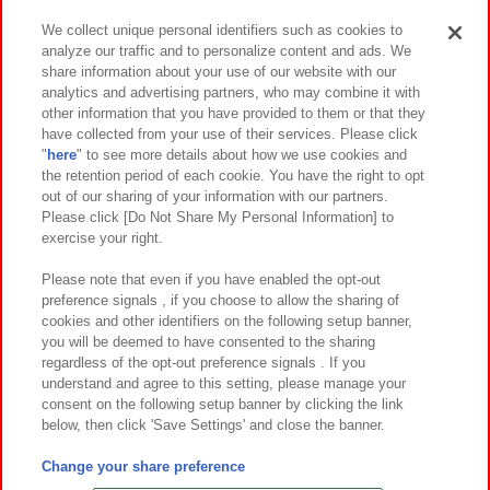
We collect unique personal identifiers such as cookies to
analyze our traffic and to personalize content and ads. We
イベント・キャンペーン
share information about your use of our website with our
analytics and advertising partners, who may combine it with
other information that you have provided to them or that they
have collected from your use of their services. Please click
"
here
" to see more details about how we use cookies and
関連会社
サステナビリティ
サイトポリシー
the retention period of each cookie. You have the right to opt
out of our sharing of your information with our partners.
プライバシーポリシー
ウェブアクセシビリティ方針と検証結果
Please click [Do Not Share My Personal Information] to
exercise your right.
お取引先さまとともに
食品のご提供について
カスタマーハラスメント対応方針
よくあるご質問・お問い合わせ
Please note that even if you have enabled the opt-out
preference signals , if you choose to allow the sharing of
cookies and other identifiers on the following setup banner,
you will be deemed to have consented to the sharing
regardless of the opt-out preference signals . If you
understand and agree to this setting, please manage your
consent on the following setup banner by clicking the link
below, then click 'Save Settings' and close the banner.
©Bandai Namco Amusement Inc.
©Bandai Namco Amusement Lab Inc.
Change your share preference
©Bandai Namco Experience Inc.