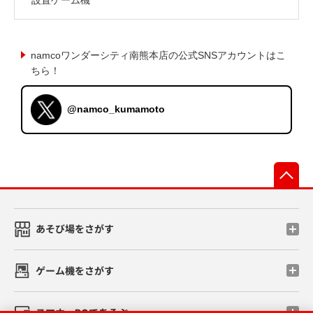
namcoワンダーシティ南熊本店の公式SNSアカウントはこ
ちら！
@namco_kumamoto
先
あそび場をさがす
ゲーム機をさがす
スマホ・PCであそぶ