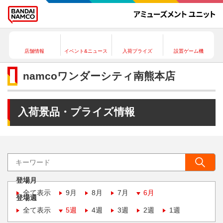
店舗情報
イベント&ニュース
入荷プライズ
設置ゲーム機
namcoワンダーシティ南熊本店
入荷景品・プライズ情報
登場月
全て表示
9月
8月
7月
6月
登場週
全て表示
5週
4週
3週
2週
1週