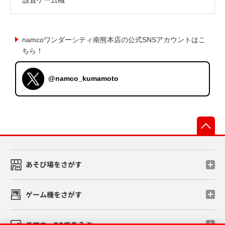
namcoワンダーシティ南熊本店の公式SNSアカウントはこ
ちら！
@namco_kumamoto
先
あそび場をさがす
ゲーム機をさがす
スマホ・PCであそぶ