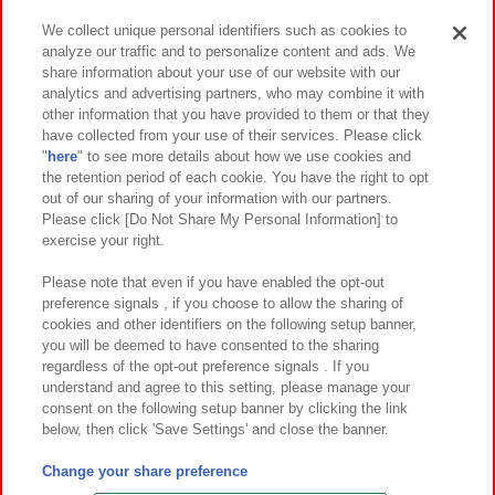
We collect unique personal identifiers such as cookies to
analyze our traffic and to personalize content and ads. We
イベント・キャンペーン
share information about your use of our website with our
analytics and advertising partners, who may combine it with
other information that you have provided to them or that they
have collected from your use of their services. Please click
"
here
" to see more details about how we use cookies and
関連会社
サステナビリティ
サイトポリシー
the retention period of each cookie. You have the right to opt
out of our sharing of your information with our partners.
プライバシーポリシー
ウェブアクセシビリティ方針と検証結果
Please click [Do Not Share My Personal Information] to
exercise your right.
お取引先さまとともに
食品のご提供について
カスタマーハラスメント対応方針
よくあるご質問・お問い合わせ
Please note that even if you have enabled the opt-out
preference signals , if you choose to allow the sharing of
cookies and other identifiers on the following setup banner,
you will be deemed to have consented to the sharing
regardless of the opt-out preference signals . If you
understand and agree to this setting, please manage your
consent on the following setup banner by clicking the link
below, then click 'Save Settings' and close the banner.
©Bandai Namco Amusement Inc.
©Bandai Namco Amusement Lab Inc.
Change your share preference
©Bandai Namco Experience Inc.