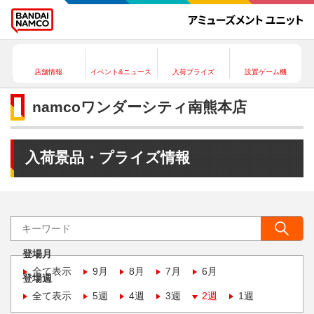
店舗情報
イベント&ニュース
入荷プライズ
設置ゲーム機
namcoワンダーシティ南熊本店
入荷景品・プライズ情報
登場月
全て表示
9月
8月
7月
6月
登場週
全て表示
5週
4週
3週
2週
1週