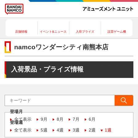
店舗情報
イベント&ニュース
入荷プライズ
設置ゲーム機
namcoワンダーシティ南熊本店
入荷景品・プライズ情報
登場月
全て表示
9月
8月
7月
6月
登場週
全て表示
5週
4週
3週
2週
1週