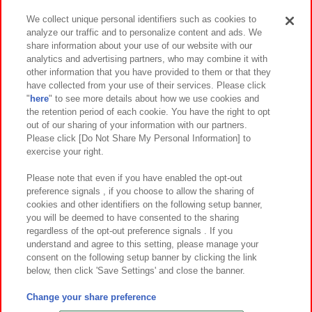
We collect unique personal identifiers such as cookies to
analyze our traffic and to personalize content and ads. We
イベント・キャンペーン
share information about your use of our website with our
analytics and advertising partners, who may combine it with
other information that you have provided to them or that they
have collected from your use of their services. Please click
"
here
" to see more details about how we use cookies and
関連会社
サステナビリティ
サイトポリシー
the retention period of each cookie. You have the right to opt
out of our sharing of your information with our partners.
プライバシーポリシー
ウェブアクセシビリティ方針と検証結果
Please click [Do Not Share My Personal Information] to
exercise your right.
お取引先さまとともに
食品のご提供について
カスタマーハラスメント対応方針
よくあるご質問・お問い合わせ
Please note that even if you have enabled the opt-out
preference signals , if you choose to allow the sharing of
cookies and other identifiers on the following setup banner,
you will be deemed to have consented to the sharing
regardless of the opt-out preference signals . If you
understand and agree to this setting, please manage your
consent on the following setup banner by clicking the link
below, then click 'Save Settings' and close the banner.
©Bandai Namco Amusement Inc.
©Bandai Namco Amusement Lab Inc.
Change your share preference
©Bandai Namco Experience Inc.