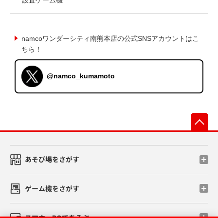
namcoワンダーシティ南熊本店の公式SNSアカウントはこ
ちら！
@namco_kumamoto
先
あそび場をさがす
ゲーム機をさがす
スマホ・PCであそぶ