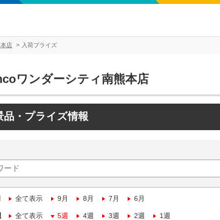
熊本店
入荷プライズ
mcoワンダーシティ南熊本店
景品・プライズ情報
月
全て表示
9月
8月
7月
6月
週
全て表示
5週
4週
3週
2週
1週