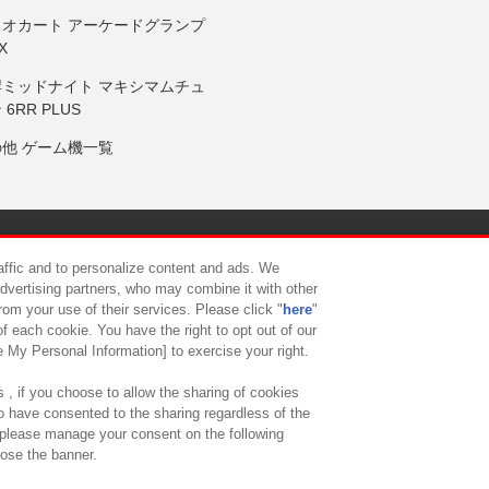
リオカート アーケードグランプ
X
岸ミッドナイト マキシマムチュ
 6RR PLUS
の他 ゲーム機一覧
サイトポリシー
プライバシーポリシー
ウェブアクセシビリティ方
raffic and to personalize content and ads. We
advertising partners, who may combine it with other
rom your use of their services. Please click "
here
"
供について
カスタマーハラスメント対応方針
よくあるご質問・
f each cookie. You have the right to opt out of our
e My Personal Information] to exercise your right.
 , if you choose to allow the sharing of cookies
to have consented to the sharing regardless of the
, please manage your consent on the following
lose the banner.
ndai Namco Amusement Lab Inc.
©Bandai Namco Experience Inc.
©HANAY