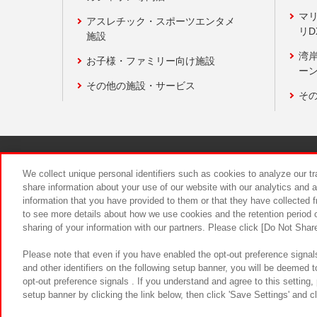
マ
アスレチック・スポーツエンタメ
リD
施設
湾
お子様・ファミリー向け施設
ーン
その他の施設・サービス
そ
関連会社
サステナビリティ
We collect unique personal identifiers such as cookies to analyze our t
share information about your use of our website with our analytics and 
information that you have provided to them or that they have collected f
食品のご提
to see more details about how we use cookies and the retention period o
sharing of your information with our partners. Please click [Do Not Shar
Please note that even if you have enabled the opt-out preference signals
and other identifiers on the following setup banner, you will be deemed 
opt-out preference signals . If you understand and agree to this setting
setup banner by clicking the link below, then click 'Save Settings' and c
©Bandai Namco Amusement Inc.
©Ba