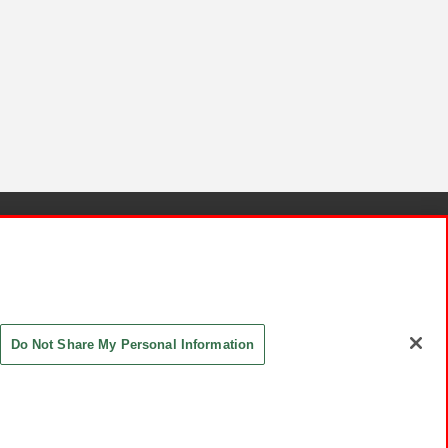
針と検証結果
お取引先さまとともに
お問い合わせ
Do Not Share My Personal Information
ASHIKI Co., Ltd. All Rights Reserved.