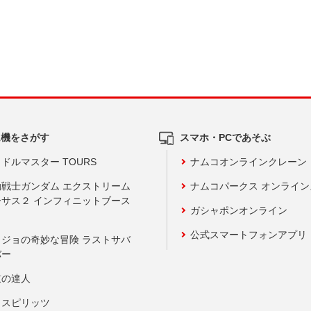
ム機をさがす
スマホ・PCであそぶ
ドルマスター TOURS
ナムコオンラインクレーン
動戦士ガンダム エクストリーム
ナムコパークス オンライ
ーサス２ インフィニットブース
ガシャポンオンライン
公式スマートフォンアプリ
ョジョの奇妙な冒険 ラストサバ
バー
鼓の達人
りスピリッツ