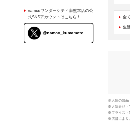
namcoワンダーシティ南熊本店の公
式SNSアカウントはこちら！
全
生
@namco_kumamoto