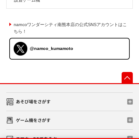
namcoワンダーシティ南熊本店の公式SNSアカウントはこ
ちら！
@namco_kumamoto
先
あそび場をさがす
ゲーム機をさがす
スマホ・PCであそぶ