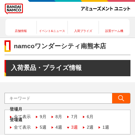
店舗情報
イベント&ニュース
入荷プライズ
設置ゲーム機
namcoワンダーシティ南熊本店
入荷景品・プライズ情報
登場月
全て表示
9月
8月
7月
6月
登場週
全て表示
5週
4週
3週
2週
1週