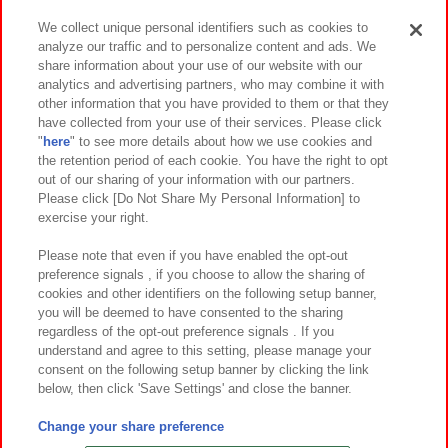
We collect unique personal identifiers such as cookies to
analyze our traffic and to personalize content and ads. We
イベント・キャンペーン
share information about your use of our website with our
analytics and advertising partners, who may combine it with
other information that you have provided to them or that they
have collected from your use of their services. Please click
"
here
" to see more details about how we use cookies and
関連会社
サステナビリティ
サイトポリシー
the retention period of each cookie. You have the right to opt
out of our sharing of your information with our partners.
プライバシーポリシー
ウェブアクセシビリティ方針と検証結果
Please click [Do Not Share My Personal Information] to
exercise your right.
お取引先さまとともに
食品のご提供について
カスタマーハラスメント対応方針
よくあるご質問・お問い合わせ
Please note that even if you have enabled the opt-out
preference signals , if you choose to allow the sharing of
cookies and other identifiers on the following setup banner,
you will be deemed to have consented to the sharing
regardless of the opt-out preference signals . If you
understand and agree to this setting, please manage your
consent on the following setup banner by clicking the link
below, then click 'Save Settings' and close the banner.
©Bandai Namco Amusement Inc.
©Bandai Namco Amusement Lab Inc.
Change your share preference
©Bandai Namco Experience Inc.