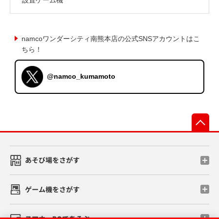
namcoワンダーシティ南熊本店の公式SNSアカウントはこ
ちら！
@namco_kumamoto
先
あそび場をさがす
ゲーム機をさがす
スマホ・PCであそぶ