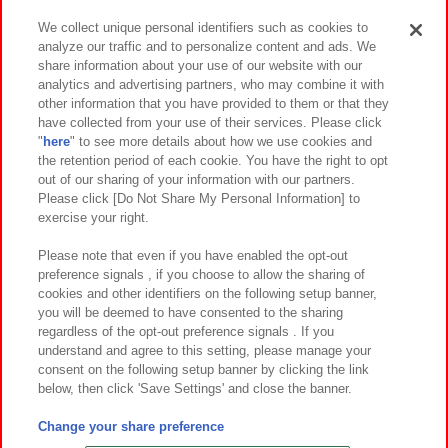
We collect unique personal identifiers such as cookies to
analyze our traffic and to personalize content and ads. We
イベント・キャンペーン
share information about your use of our website with our
analytics and advertising partners, who may combine it with
other information that you have provided to them or that they
have collected from your use of their services. Please click
"
here
" to see more details about how we use cookies and
関連会社
サステナビリティ
サイトポリシー
the retention period of each cookie. You have the right to opt
out of our sharing of your information with our partners.
プライバシーポリシー
ウェブアクセシビリティ方針と検証結果
Please click [Do Not Share My Personal Information] to
exercise your right.
お取引先さまとともに
食品のご提供について
カスタマーハラスメント対応方針
よくあるご質問・お問い合わせ
Please note that even if you have enabled the opt-out
preference signals , if you choose to allow the sharing of
cookies and other identifiers on the following setup banner,
you will be deemed to have consented to the sharing
regardless of the opt-out preference signals . If you
understand and agree to this setting, please manage your
consent on the following setup banner by clicking the link
below, then click 'Save Settings' and close the banner.
©Bandai Namco Amusement Inc.
©Bandai Namco Amusement Lab Inc.
Change your share preference
©Bandai Namco Experience Inc.