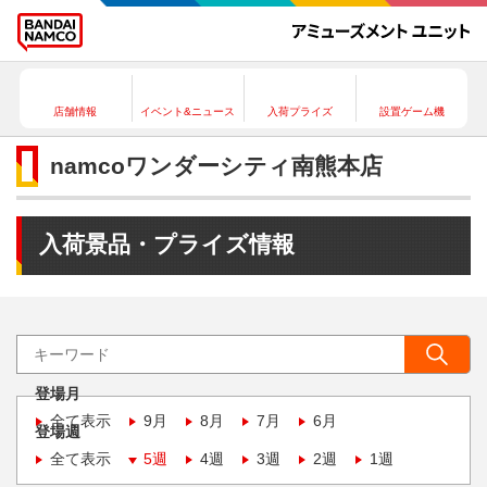
店舗情報
イベント&ニュース
入荷プライズ
設置ゲーム機
namcoワンダーシティ南熊本店
入荷景品・プライズ情報
登場月
全て表示
9月
8月
7月
6月
登場週
全て表示
5週
4週
3週
2週
1週