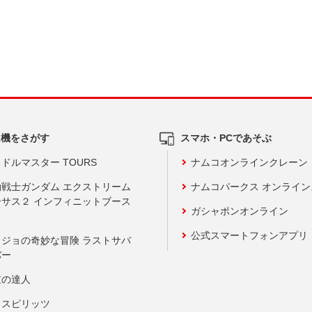
ム機をさがす
スマホ・PCであそぶ
ドルマスター TOURS
ナムコオンラインクレーン
動戦士ガンダム エクストリーム
ナムコパークス オンライ
ーサス２ インフィニットブース
ガシャポンオンライン
公式スマートフォンアプリ
ョジョの奇妙な冒険 ラストサバ
バー
鼓の達人
りスピリッツ