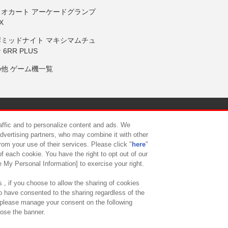
リオカート アーケードグランプ
X
岸ミッドナイト マキシマムチュ
 6RR PLUS
の他 ゲーム機一覧
サイトポリシー
プライバシーポリシー
ウェブアクセシビリティ方
raffic and to personalize content and ads. We
advertising partners, who may combine it with other
rom your use of their services. Please click "
here
"
供について
カスタマーハラスメント対応方針
よくあるご質問・
f each cookie. You have the right to opt out of our
e My Personal Information] to exercise your right.
 , if you choose to allow the sharing of cookies
to have consented to the sharing regardless of the
, please manage your consent on the following
lose the banner.
ndai Namco Amusement Lab Inc.
©Bandai Namco Experience Inc.
©HANAY