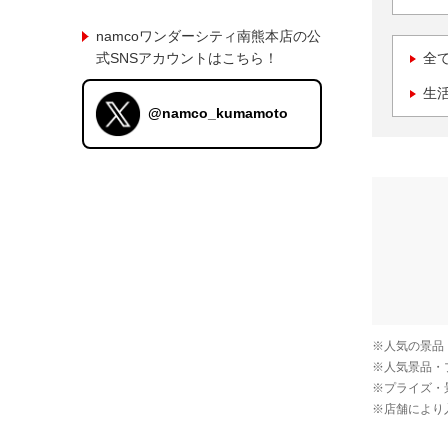
namcoワンダーシティ南熊本店の公
式SNSアカウントはこちら！
全
生
@namco_kumamoto