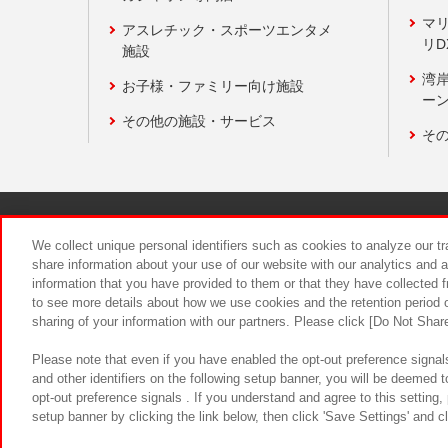
マ
アスレチック・スポーツエンタメ
リD
施設
湾
お子様・ファミリー向け施設
ーン
その他の施設・サービス
そ
関連会社
サステナビリティ
We collect unique personal identifiers such as cookies to analyze our t
share information about your use of our website with our analytics and 
information that you have provided to them or that they have collected f
食品のご提
to see more details about how we use cookies and the retention period o
sharing of your information with our partners. Please click [Do Not Shar
Please note that even if you have enabled the opt-out preference signals
and other identifiers on the following setup banner, you will be deemed 
opt-out preference signals . If you understand and agree to this setting
setup banner by clicking the link below, then click 'Save Settings' and c
©Bandai Namco Amusement Inc.
©Ba