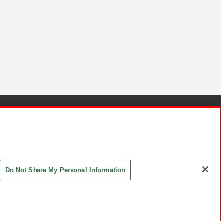
針と検証結果
お取引先さまとともに
お問い合わせ
Do Not Share My Personal Information
ASHIKI Co., Ltd. All Rights Reserved.