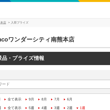
熊本店
入荷プライズ
mcoワンダーシティ南熊本店
景品・プライズ情報
月
全て表示
9月
8月
7月
6月
週
全て表示
5週
4週
3週
2週
1週